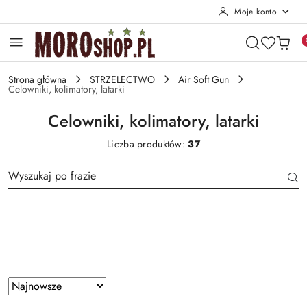
Moje konto
Przejdź do treści głównej
Przejdź do wyszukiwarki
Przejdź do moje konto
Przejdź do menu głównego
Przejdź do stopki
Strona główna
STRZELECTWO
Air Soft Gun
Celowniki, kolimatory, latarki
Celowniki, kolimatory, latarki
Liczba produktów:
37
Producent
Zastosowano
Sortuj
według
sortowanie: