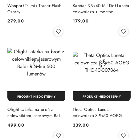
Wosport Tłumik Tracer Flash
Kandar 3-9x40 Mil Dot Luneta
Czarny
celownicza + montaż
279.00
179.00
Cena:
Cena:
PRODUKT NIEDOSTĘPNY
PRODUKT NIEDOSTĘPNY
Olight Latarka na broń z
Theta Optics Luneta
celownikiem laserowym Baldr
celownicza 3-9x50 AOEG
RL Mini 600 lumenów
THO-10-007864
499.00
339.00
Cena:
Cena: