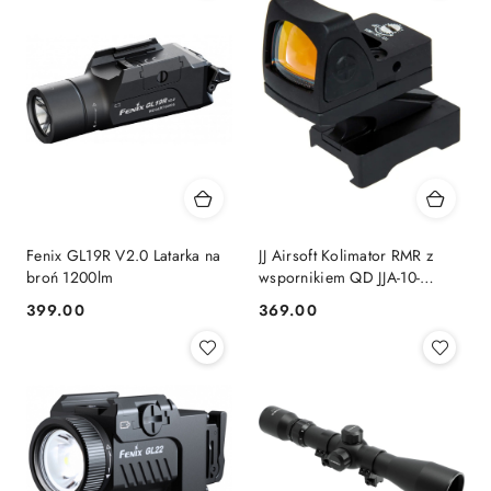
Fenix GL19R V2.0 Latarka na
JJ Airsoft Kolimator RMR z
broń 1200lm
wspornikiem QD JJA-10-
034910
399.00
369.00
Cena:
Cena: