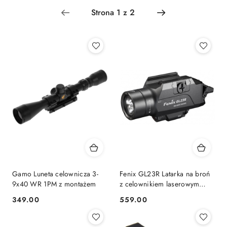
Najnowsze.
Gamo Luneta celownicza 3-
Fenix GL23R Latarka na broń
9x40 WR 1PM z montażem
z celownikiem laserowym
1200lm
349.00
559.00
Cena:
Cena: