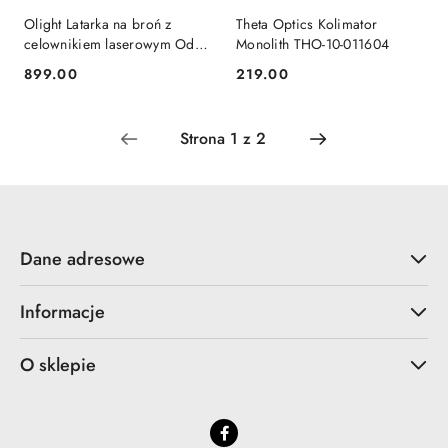
Olight Latarka na broń z
Theta Optics Kolimator
celownikiem laserowym Odin
Monolith THO-10-011604
GL M z montażem 1500
899.00
219.00
Cena:
Cena:
lumenów
Dane adresowe
Informacje
O sklepie