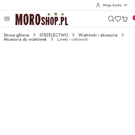
Moje konto
Przejdź do treści głównej
Przejdź do wyszukiwarki
Przejdź do moje konto
Przejdź do menu głównego
Przejdź do opisu produktu
Przejdź do stopki
Strona główna
STRZELECTWO
Wiatrówki i akcesoria
Akcesoria do wiatrówek
Lunety i celowniki