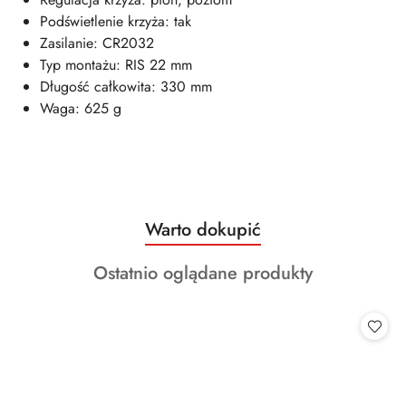
Podświetlenie krzyża: tak
Zasilanie: CR2032
Typ montażu: RIS 22 mm
Długość całkowita: 330 mm
Waga: 625 g
Produkty
Warto dokupić
Pomiń karuzelę produktów
o
Produkty
Ostatnio oglądane produkty
statusie:
o
statusie: