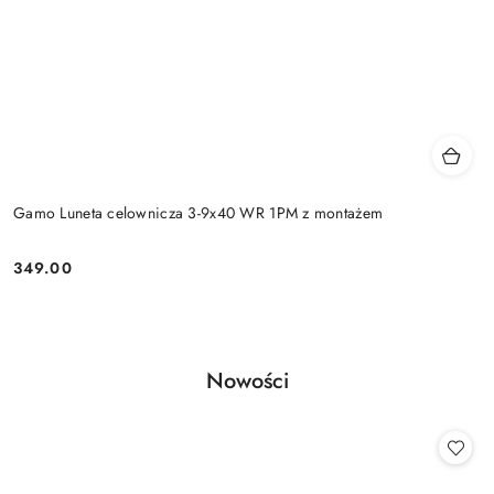
Gamo Luneta celownicza 3-9x40 WR 1PM z montażem
349.00
Cena:
Produkty
Nowości
Pomiń karuzelę produktów
o
statusie: