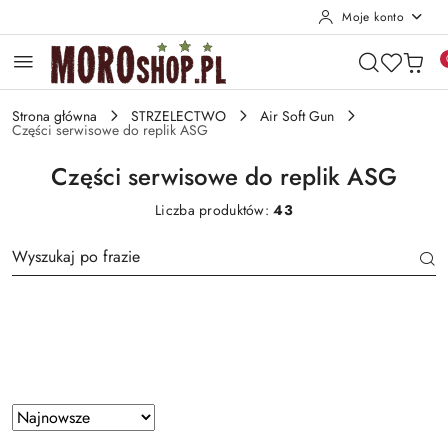
Moje konto
Przejdź do treści głównej
Przejdź do wyszukiwarki
Przejdź do moje konto
Przejdź do menu głównego
Przejdź do stopki
Strona główna
STRZELECTWO
Air Soft Gun
Części serwisowe do replik ASG
Części serwisowe do replik ASG
Liczba produktów:
43
Producent
Zastosowano
Sortuj
według
sortowanie: