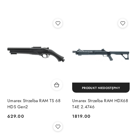
według
sortowanie:
Najnowsze.
PRODUKT NIEDOSTĘPNY
Umarex Strzelba RAM TS 68
Umarex Strzelba RAM HDX68
HDS Gen2
T4E 2.4746
629.00
1819.00
Cena:
Cena: