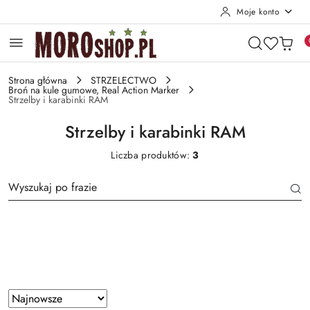
Moje konto
Przejdź do treści głównej
Przejdź do wyszukiwarki
Przejdź do moje konto
Przejdź do menu głównego
Przejdź do stopki
Strona główna
STRZELECTWO
Broń na kule gumowe, Real Action Marker
Strzelby i karabinki RAM
Strzelby i karabinki RAM
Liczba produktów:
3
Producent
Zastosowano
Sortuj