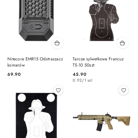
Nitecore EMR15 Odstraszacz
Tarcze sylwetkowe Francuz
komarów
TS-10 50szt
69.90
45.90
Cena:
Cena:
0.92
/
1 szt