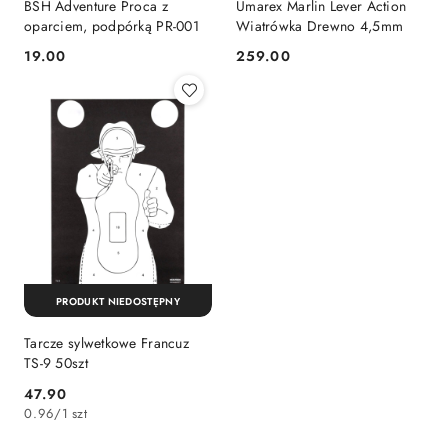
BSH Adventure Proca z
Umarex Marlin Lever Action
oparciem, podpórką PR-001
Wiatrówka Drewno 4,5mm
19.00
259.00
Cena:
Cena:
PRODUKT NIEDOSTĘPNY
Tarcze sylwetkowe Francuz
TS-9 50szt
47.90
Cena:
0.96
/
1 szt