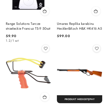
Range Solutions Tarcze
Umarex Replika karabinu
strzeleckie Francuz TS-9 50szt
Heckler&Koch H&K HK416 A5
59.90
599.00
Cena:
Cena:
1.2
/
1 szt
PRODUKT NIEDOSTĘPNY