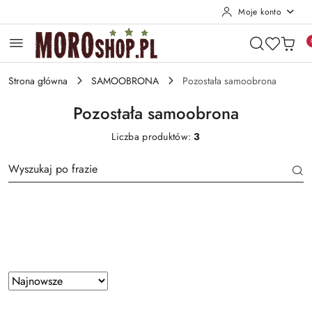
Moje konto
Przejdź do treści głównej
Przejdź do wyszukiwarki
Przejdź do moje konto
Przejdź do menu głównego
Przejdź do stopki
Strona główna
SAMOOBRONA
Pozostała samoobrona
Pozostała samoobrona
Liczba produktów:
3
Producent
Zastosowano
Sortuj
według
sortowanie: