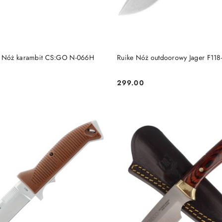
DO KOSZYKA
DO KOSZYKA
e Nóż karambit CS:GO N-066H
Ruike Nóż outdoorowy Jager F11
299.00
Cena: