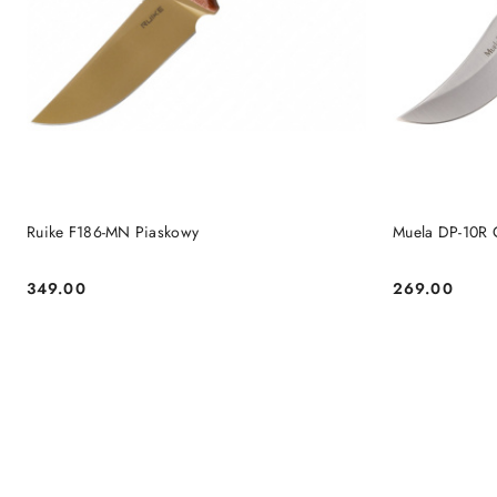
DO KOSZYKA
Ruike F186-MN Piaskowy
Muela DP-10R
349.00
269.00
Cena:
Cena: