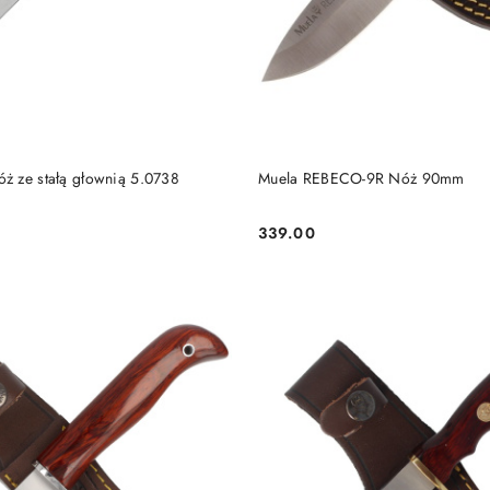
DO KOSZYKA
DO KOSZYKA
ż ze stałą głownią 5.0738
Muela REBECO-9R Nóż 90mm
339.00
Cena: