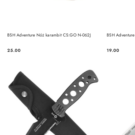
DO KOSZYKA
BSH Adventure Nóż karambit CS:GO N-062J
BSH Adventur
25.00
19.00
Cena:
Cena: