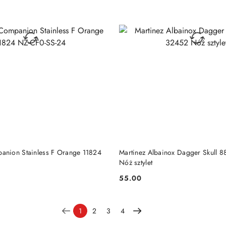
DO KOSZYKA
DO KOSZYKA
anion Stainless F Orange 11824
Martinez Albainox Dagger Skull
Nóż sztylet
55.00
Cena:
1
2
3
4