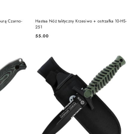
DO KOSZYKA
burą Czarno-
Hastaa Nóż taktyczny Krzesiwo + ostrzałka 10-HS-
251
55.00
Cena: