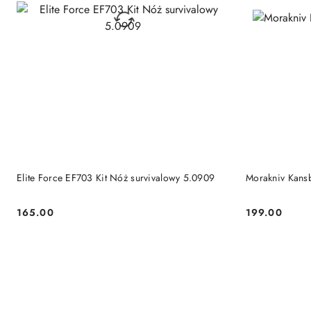
DO KOSZYKA
Elite Force EF703 Kit Nóż survivalowy 5.0909
Morakniv Kansb
165.00
199.00
Cena:
Cena: