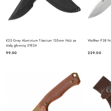
DO KOSZYKA
K25 Grey Aluminium Titanium 135mm Nóż ze
Walther P38 Nó
stałą głownią 31824
99.00
229.00
Cena:
Cena: