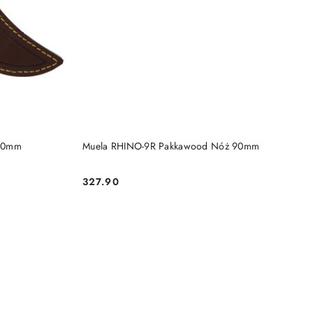
DO KOSZYKA
100mm
Muela RHINO-9R Pakkawood Nóż 90mm
327.90
Cena: