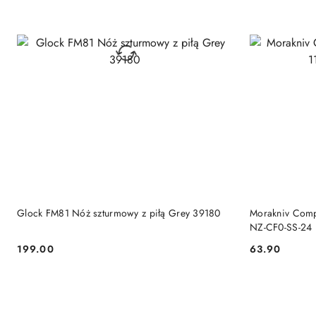
DO KOSZYKA
Glock FM81 Nóż szturmowy z piłą Grey 39180
Morakniv Comp
NZ-CF0-SS-24
199.00
63.90
Cena:
Cena: