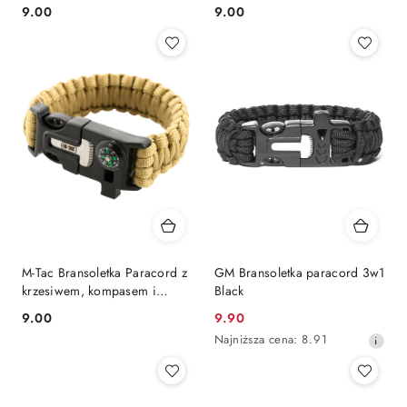
gwizdkiem Black
gwizdkiem Olive
9.00
9.00
Cena:
Cena:
M-Tac Bransoletka Paracord z
GM Bransoletka paracord 3w1
krzesiwem, kompasem i
Black
gwizdkiem TAN
9.00
9.90
Cena:
Cena
Najniższa
Najniższa cena:
8.91
promocyjna:
cena
z
30
dni