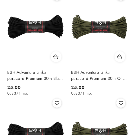
BSH Adventure Linka
BSH Adventure Linka
paracord Premium 30m Black
paracord Premium 30m Olive
BR-006B
BR-006A
25.00
25.00
Cena:
Cena:
0.83
/
1 mb.
0.83
/
1 mb.