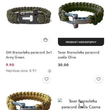
przed
obniżką
PRODUKT NIEDOSTĘPNY
GM Bransoletka paracord 3w1
Texar Bransoletka paracord
Army Green
szekla Olive
9.90
30.00
Cena
Cena:
Najniższa
Najniższa cena:
8.91
promocyjna:
cena
z
30
dni
przed
obniżką