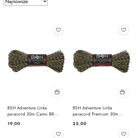
Zastosowano
Sortuj
według
sortowanie:
Najnowsze.
BSH Adventure Linka
BSH Adventure Linka
paracord 30m Camo BR-
paracord Premium 30m
005D
Camo BR-006D
19.00
25.00
Cena:
Cena: