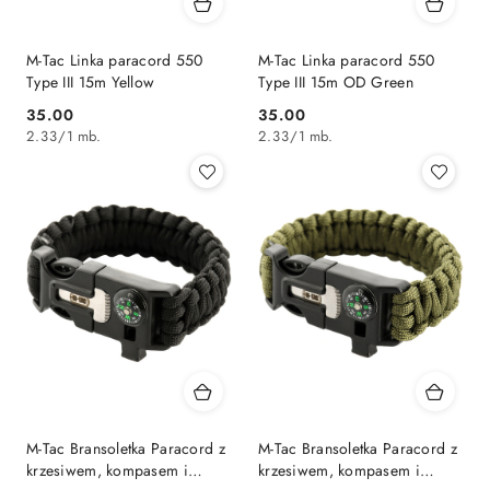
M-Tac Linka paracord 550
M-Tac Linka paracord 550
Type III 15m Yellow
Type III 15m OD Green
35.00
35.00
Cena:
Cena:
2.33
/
1 mb.
2.33
/
1 mb.
M-Tac Bransoletka Paracord z
M-Tac Bransoletka Paracord z
krzesiwem, kompasem i
krzesiwem, kompasem i