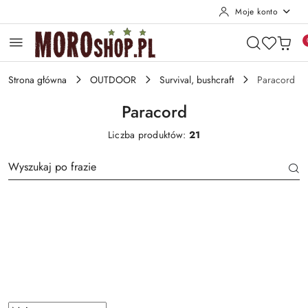
Moje konto
Przejdź do treści głównej
Przejdź do wyszukiwarki
Przejdź do moje konto
Przejdź do menu głównego
Przejdź do stopki
Strona główna
OUTDOOR
Survival, bushcraft
Paracord
Paracord
Liczba produktów:
21
Producent
Rozmiar