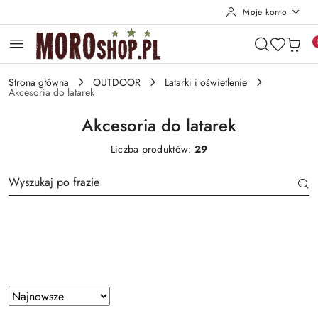
Moje konto
Przejdź do treści głównej
Przejdź do wyszukiwarki
Przejdź do moje konto
Przejdź do menu głównego
Przejdź do stopki
Strona główna
OUTDOOR
Latarki i oświetlenie
Akcesoria do latarek
Akcesoria do latarek
Liczba produktów:
29
Producent
Zastosowano
Sortuj
według
sortowanie: