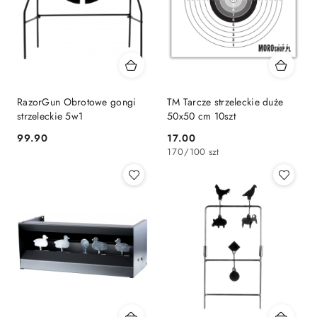
RazorGun Obrotowe gongi
TM Tarcze strzeleckie duże
strzeleckie 5w1
50x50 cm 10szt
99.90
17.00
Cena:
Cena:
170
/
100 szt