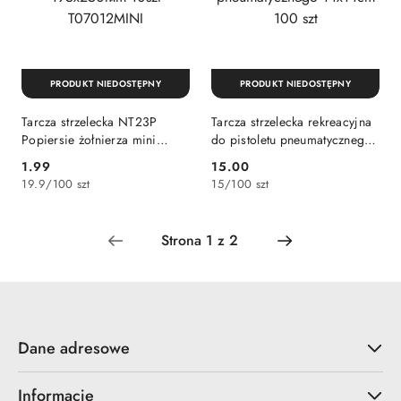
PRODUKT NIEDOSTĘPNY
PRODUKT NIEDOSTĘPNY
Tarcza strzelecka NT23P
Tarcza strzelecka rekreacyjna
Popiersie żołnierza mini
do pistoletu pneumatycznego
195x250mm 10szt
14x14cm 100 szt
1.99
15.00
Cena:
Cena:
T07012MINI
19.9
/
100 szt
15
/
100 szt
Dane adresowe
Informacje