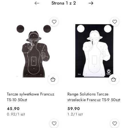
Najnowsze.
Tarcze sylwetkowe Francuz
Range Solutions Tarcze
TS-10 50szt
strzeleckie Francuz TS-9 50szt
45.90
59.90
Cena:
Cena:
0.92
/
1 szt
1.2
/
1 szt