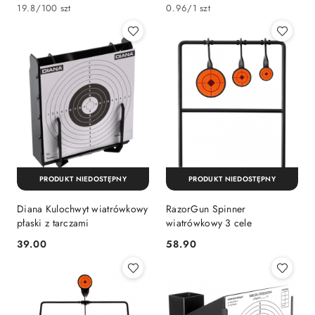
Cena:
Cena:
19.8
/
100 szt
0.96
/
1 szt
PRODUKT NIEDOSTĘPNY
PRODUKT NIEDOSTĘPNY
Diana Kulochwyt wiatrówkowy
RazorGun Spinner
płaski z tarczami
wiatrówkowy 3 cele
39.00
58.90
Cena:
Cena: