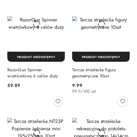
PRODUKT NIEDOSTĘPNY
PRODUKT NIEDOSTĘPNY
RazorGun Spinner
Tarcza strzelecka figury
wiatrówkowy 6 celów duży
geometryczne 10szt
59.89
9.99
Cena:
Cena:
99.9
/
100 szt