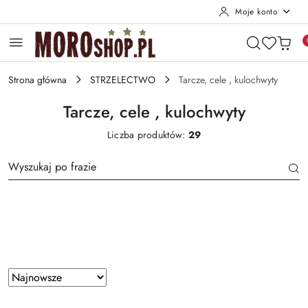
Moje konto
Przejdź do treści głównej
Przejdź do wyszukiwarki
Przejdź do moje konto
Przejdź do menu głównego
Przejdź do stopki
Strona główna
STRZELECTWO
Tarcze, cele , kulochwyty
Tarcze, cele , kulochwyty
Liczba produktów:
29
Producent
Zastosowano
Sortuj
według
sortowanie: