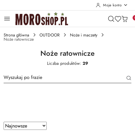
Moje konto
Przejdź do treści głównej
Przejdź do wyszukiwarki
Przejdź do moje konto
Przejdź do menu głównego
Przejdź do stopki
Strona główna
OUTDOOR
Noże i maczety
Noże ratownicze
Noże ratownicze
Liczba produktów:
29
Producent
Zastosowano
Sortuj
według
sortowanie: