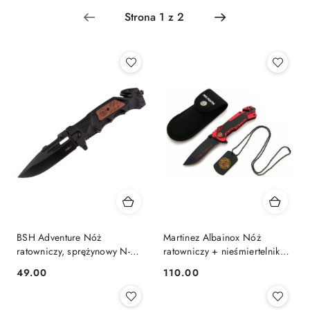
Najnowsze.
BSH Adventure Nóż
Martinez Albainox Nóż
ratowniczy, sprężynowy N-
ratowniczy + nieśmiertelnik
389B
19431 N-384F
49.00
110.00
Cena:
Cena: