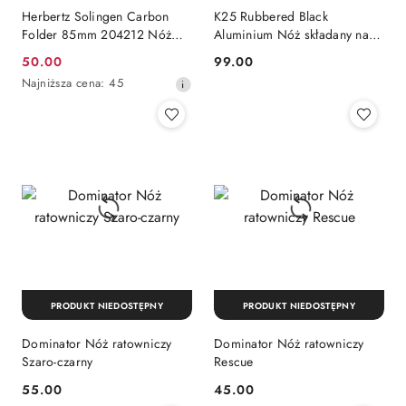
Herbertz Solingen Carbon
K25 Rubbered Black
Folder 85mm 204212 Nóż
Aluminium Nóż składany na
składany ratowniczy
szyję 19652
50.00
99.00
Cena
Cena:
Najniższa
Najniższa cena:
45
promocyjna:
cena
z
30
dni
przed
obniżką
PRODUKT NIEDOSTĘPNY
PRODUKT NIEDOSTĘPNY
Dominator Nóż ratowniczy
Dominator Nóż ratowniczy
Szaro-czarny
Rescue
55.00
45.00
Cena:
Cena: