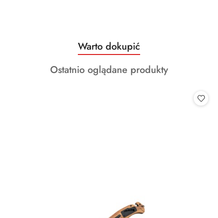
Produkty
Warto dokupić
Pomiń karuzelę produktów
o
Produkty
Ostatnio oglądane produkty
statusie:
o
statusie: