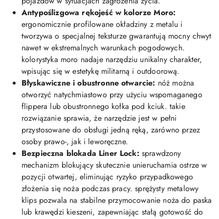
pojazdów w sytuacjach zagrożenia życia.
Antypoślizgowa rękojeść w kolorze Moro:
ergonomicznie profilowane okładziny z metalu i
tworzywa o specjalnej teksturze gwarantują mocny chwyt
nawet w ekstremalnych warunkach pogodowych.
kolorystyka moro nadaje narzędziu unikalny charakter,
wpisując się w estetykę militarną i outdoorową.
Błyskawiczne i obustronne otwarcie:
nóż można
otworzyć natychmiastowo przy użyciu wspomaganego
flippera lub obustronnego kołka pod kciuk. takie
rozwiązanie sprawia, że narzędzie jest w pełni
przystosowane do obsługi jedną ręką, zarówno przez
osoby prawo-, jak i leworęczne.
Bezpieczna blokada Liner Lock:
sprawdzony
mechanizm blokujący skutecznie unieruchamia ostrze w
pozycji otwartej, eliminując ryzyko przypadkowego
złożenia się noża podczas pracy. sprężysty metalowy
klips pozwala na stabilne przymocowanie noża do paska
lub krawędzi kieszeni, zapewniając stałą gotowość do