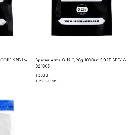
NY
PRODUKT NIEDOSTĘPNY
t CORE SPE-16-
Specna Arms Kulki 0,28g 1000szt CORE SPE-16-
021005
15.00
Cena:
1.5
/
100 szt