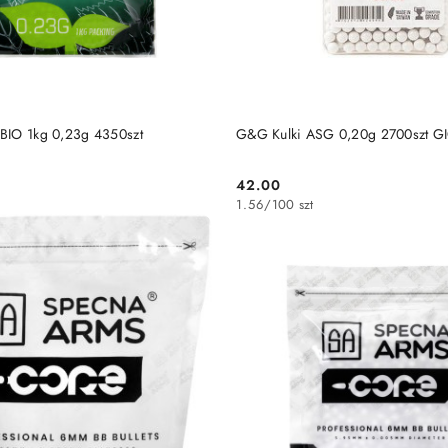
DO KOSZYKA
DO KOSZYKA
 BIO 1kg 0,23g 4350szt
G&G Kulki ASG 0,20g 2700szt GI
42.00
Cena:
1.56
/
100 szt