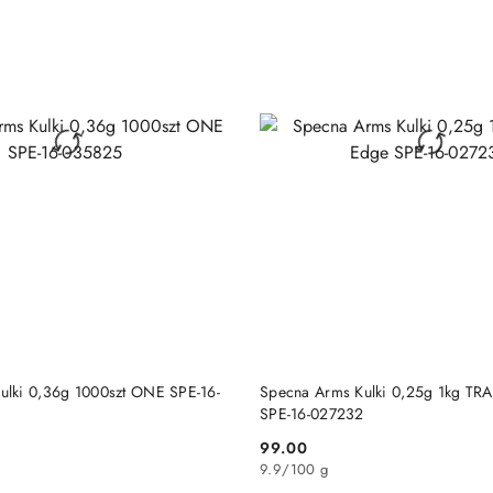
RODUKT NIEDOSTĘPNY
PRODUKT NIEDOSTĘP
ulki 0,36g 1000szt ONE SPE-16-
Specna Arms Kulki 0,25g 1kg TR
SPE-16-027232
99.00
Cena:
9.9
/
100 g