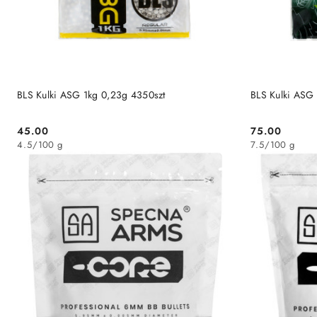
DO KOSZYKA
BLS Kulki ASG 1kg 0,23g 4350szt
BLS Kulki ASG
45.00
75.00
Cena:
Cena:
4.5
/
100 g
7.5
/
100 g