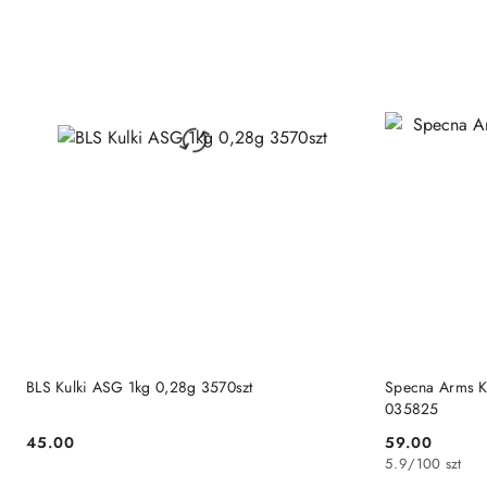
PRODUKT NIEDOSTĘPNY
P
BLS Kulki ASG 1kg 0,28g 3570szt
Specna Arms K
035825
45.00
59.00
Cena:
Cena:
5.9
/
100 szt