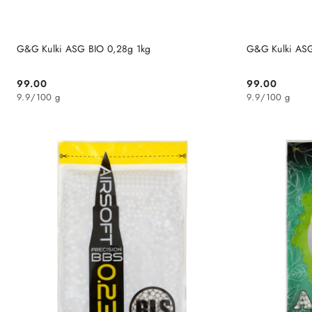
DO KOSZYKA
G&G Kulki ASG BIO 0,28g 1kg
G&G Kulki ASG
99.00
99.00
Cena:
Cena:
9.9
/
100 g
9.9
/
100 g