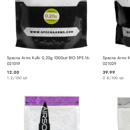
DO KOSZYKA
Specna Arms Kulki 0,20g 1000szt BIO SPE-16-
Specna Arms Ku
021019
021029
12.00
39.99
Cena:
Cena:
1.2
/
100 szt
0.8
/
100 szt