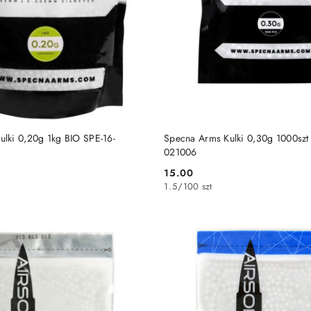
PRODUKT NIEDOSTĘP
DO KOSZYKA
lki 0,20g 1kg BIO SPE-16-
Specna Arms Kulki 0,30g 1000sz
021006
15.00
Cena:
1.5
/
100 szt