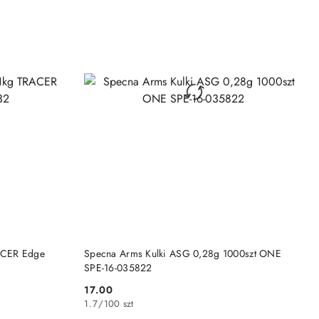
NY
PRODUKT NIEDOSTĘPNY
ACER Edge
Specna Arms Kulki ASG 0,28g 1000szt ONE
SPE-16-035822
17.00
Cena:
1.7
/
100 szt