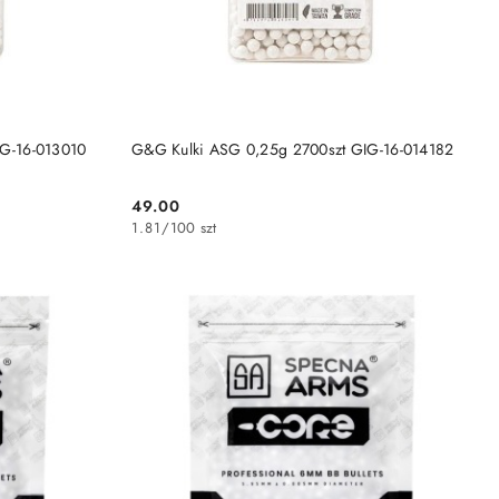
DO KOSZYKA
G-16-013010
G&G Kulki ASG 0,25g 2700szt GIG-16-014182
49.00
Cena:
1.81
/
100 szt