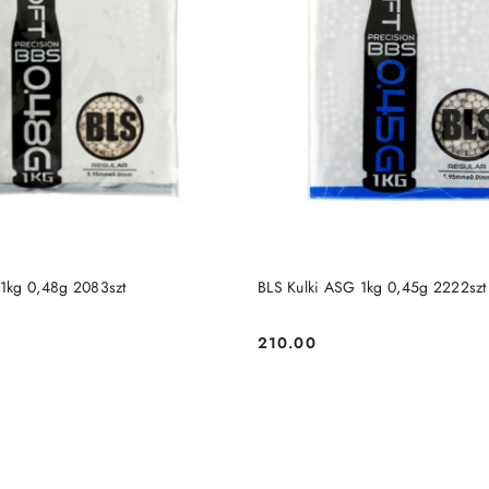
RODUKT NIEDOSTĘPNY
PRODUKT NIEDOSTĘP
 1kg 0,48g 2083szt
BLS Kulki ASG 1kg 0,45g 2222szt
210.00
Cena: