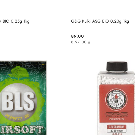
DO KOSZYKA
DO KOSZYKA
 BIO 0,25g 1kg
G&G Kulki ASG BIO 0,20g 1kg
89.00
Cena:
8.9
/
100 g