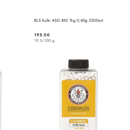
DO KOSZYKA
BLS Kulki ASG BIO 1kg 0,40g 2500szt
195.00
Cena:
19.5
/
100 g