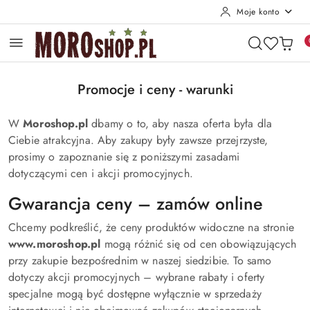
Moje konto
Przejdź do treści głównej
Przejdź do wyszukiwarki
Przejdź do moje konto
Przejdź do menu głównego
Przejdź do stopki
Promocje i ceny - warunki
W
Moroshop.pl
dbamy o to, aby nasza oferta była dla
Ciebie atrakcyjna. Aby zakupy były zawsze przejrzyste,
prosimy o zapoznanie się z poniższymi zasadami
dotyczącymi cen i akcji promocyjnych.
Gwarancja ceny – zamów online
Chcemy podkreślić, że ceny produktów widoczne na stronie
www.moroshop.pl
mogą różnić się od cen obowiązujących
przy zakupie bezpośrednim w naszej siedzibie
. To samo
dotyczy akcji promocyjnych – wybrane rabaty i oferty
specjalne mogą być dostępne wyłącznie w sprzedaży