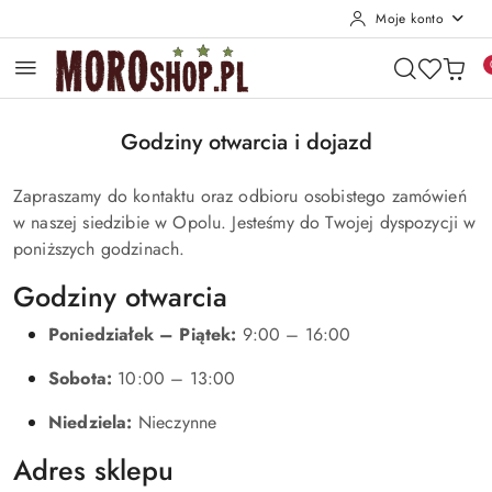
Moje konto
Przejdź do treści głównej
Przejdź do wyszukiwarki
Przejdź do moje konto
Przejdź do menu głównego
Przejdź do stopki
Godziny otwarcia i dojazd
Zapraszamy do kontaktu oraz odbioru osobistego zamówień
w naszej siedzibie w Opolu. Jesteśmy do Twojej dyspozycji w
poniższych godzinach.
Godziny otwarcia
Poniedziałek – Piątek:
9:00 – 16:00
Sobota:
10:00 – 13:00
Niedziela:
Nieczynne
Adres sklepu