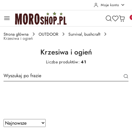
Moje konto
Przejdź do treści głównej
Przejdź do wyszukiwarki
Przejdź do moje konto
Przejdź do menu głównego
Przejdź do stopki
Strona główna
OUTDOOR
Survival, bushcraft
Krzesiwa i ogień
Krzesiwa i ogień
Liczba produktów:
41
Producent
Zastosowano
Sortuj
według
sortowanie: