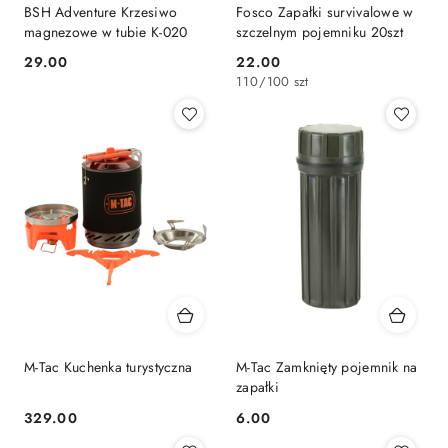
BSH Adventure Krzesiwo
Fosco Zapałki survivalowe w
magnezowe w tubie K-020
szczelnym pojemniku 20szt
29.00
22.00
Cena:
Cena:
110
/
100 szt
M-Tac Kuchenka turystyczna
M-Tac Zamknięty pojemnik na
zapałki
329.00
6.00
Cena:
Cena: