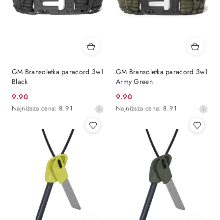
GM Bransoletka paracord 3w1
GM Bransoletka paracord 3w1
Black
Army Green
9.90
9.90
Cena
Cena
Najniższa
Najniższa
Najniższa cena:
8.91
Najniższa cena:
8.91
promocyjna:
promocyjna:
cena
cena
z
z
30
30
dni
dni
przed
przed
obniżką
obniżką