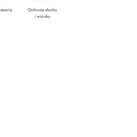
cesoria
Ochrona słuchu
i wzroku
Napęd