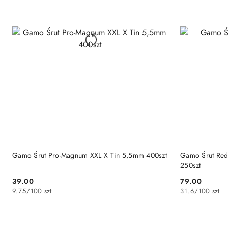
DO KOSZYKA
Gamo Śrut Pro-Magnum XXL X Tin 5,5mm 400szt
Gamo Śrut Red
250szt
39.00
79.00
Cena:
Cena:
9.75
/
100 szt
31.6
/
100 szt