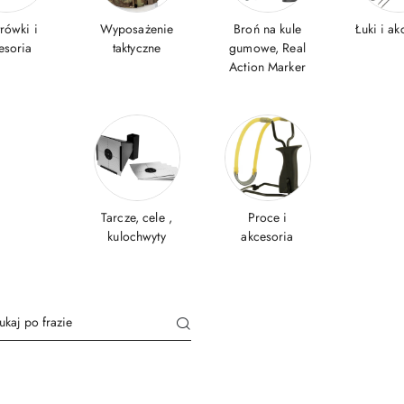
rówki i
Wyposażenie
Broń na kule
Łuki i ak
esoria
taktyczne
gumowe, Real
Action Marker
Tarcze, cele ,
Proce i
kulochwyty
akcesoria
Grupa
Blow-
krwi
Back