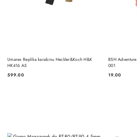
DO KOSZYKA
Umarex Replika karabinu Heckler&Koch H&K
BSH Adventure
HK416 A5
001
599.00
19.00
Cena:
Cena: