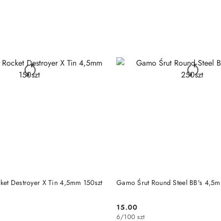
DO KOSZYKA
DO KOSZYKA
et Destroyer X Tin 4,5mm 150szt
Gamo Śrut Round Steel BB's 4,5
15.00
Cena:
6
/
100 szt