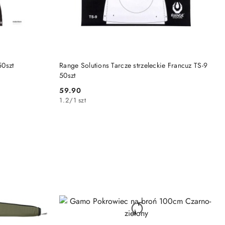
DO KOSZYKA
50szt
Range Solutions Tarcze strzeleckie Francuz TS-9
50szt
59.90
Cena:
1.2
/
1 szt