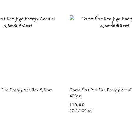
DO KOSZYKA
DO KOSZYKA
 Fire Energy AccuTek 5,5mm
Gamo Śrut Red Fire Energy Accu
400szt
110.00
Cena:
27.5
/
100 szt