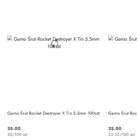
DO KOSZYKA
Gamo Śrut Rocket Destroyer X Tin 5,5mm 100szt
Gamo Śrut Rock
35.00
35.00
Cena:
Cena:
35
/
100 szt
23.33
/
100 szt