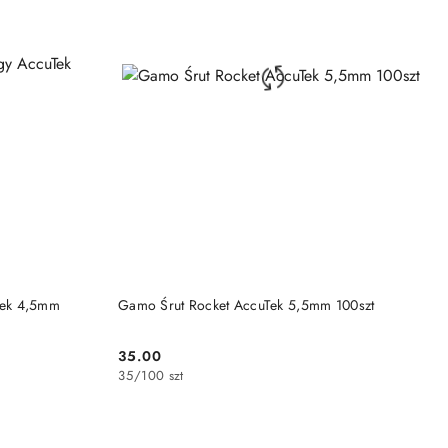
DO KOSZYKA
Tek 4,5mm
Gamo Śrut Rocket AccuTek 5,5mm 100szt
35.00
Cena:
35
/
100 szt