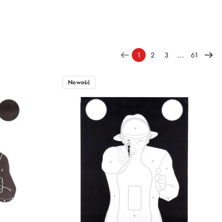
...
1
2
3
61
Nowość