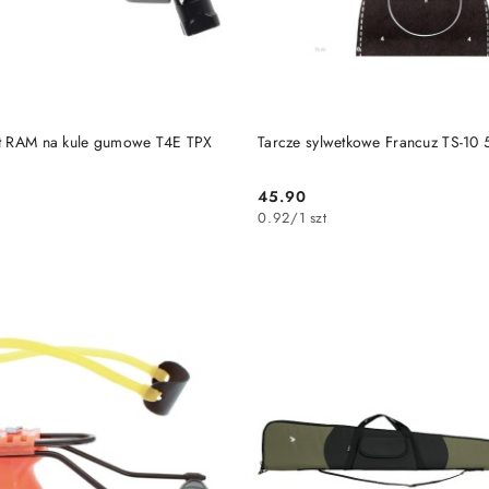
DO KOSZYKA
DO KOSZYKA
et RAM na kule gumowe T4E TPX
Tarcze sylwetkowe Francuz TS-10 
45.90
Cena:
0.92
/
1 szt