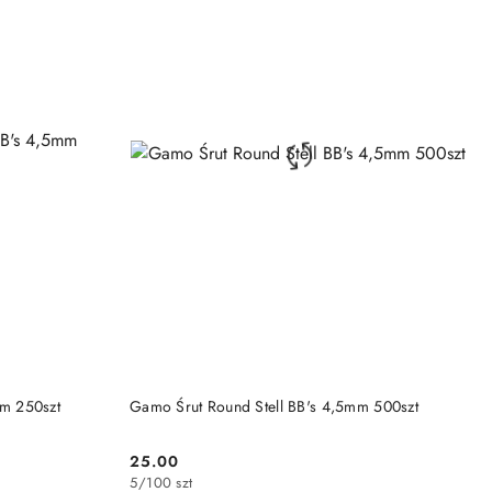
DO KOSZYKA
mm 250szt
Gamo Śrut Round Stell BB's 4,5mm 500szt
25.00
Cena:
5
/
100 szt