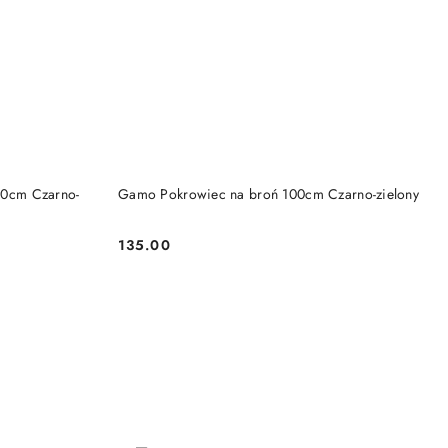
DO KOSZYKA
30cm Czarno-
Gamo Pokrowiec na broń 100cm Czarno-zielony
135.00
Cena: