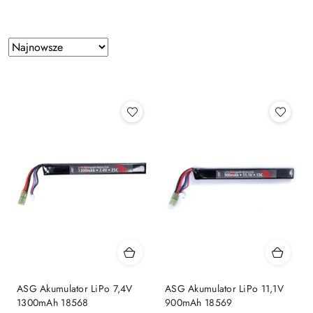
Zastosowano
Sortuj
według
sortowanie:
Najnowsze.
ASG Akumulator LiPo 7,4V
ASG Akumulator LiPo 11,1V
1300mAh 18568
900mAh 18569