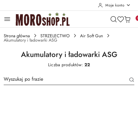
Moje konto
Przejdź do treści głównej
Przejdź do wyszukiwarki
Przejdź do moje konto
Przejdź do menu głównego
Przejdź do stopki
Strona główna
STRZELECTWO
Air Soft Gun
Akumulatory i ładowarki ASG
Akumulatory i ładowarki ASG
Liczba produktów:
22
Producent
Napięcie
Wtyk