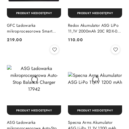
PRODUKT NIEDOSTĘPNY
PRODUKT NIEDOSTĘPNY
GFC Ładowarka
Redox Akumulator ASG LiPo
mikroprocesorowa Smart
11,1V 2000mAh 20C RDX-06-
Battery Charger GFE-07-
015957
219.00
110.00
Cena:
Cena:
004448
PRODUKT NIEDOSTĘPNY
PRODUKT NIEDOSTĘPNY
ASG Ładowarka
Specna Arms Akumulator
mikroprocesorowa Auto-Stop
ASG Li-Po 11,1V 1200 mAh