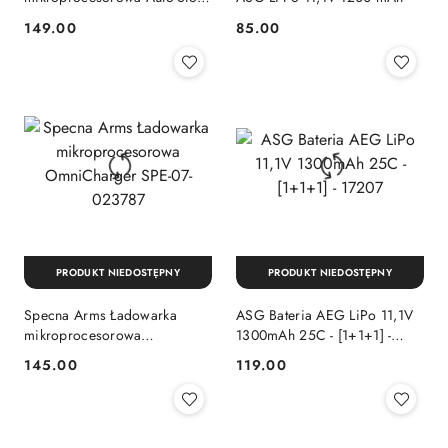
Balance Charger 17942
149.00
85.00
Cena:
Cena:
PRODUKT NIEDOSTĘPNY
PRODUKT NIEDOSTĘPNY
Specna Arms Ładowarka
ASG Bateria AEG LiPo 11,1V
mikroprocesorowa
1300mAh 25C - [1+1+1] -
OmniCharger SPE-07-023787
17207
145.00
119.00
Cena:
Cena: