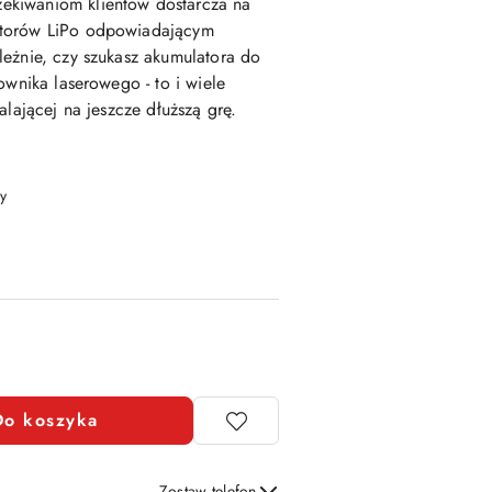
ekiwaniom klientów dostarcza na
atorów LiPo odpowiadającym
eżnie, czy szukasz akumulatora do
ownika laserowego - to i wiele
alającej na jeszcze dłuższą grę.
y
Do koszyka
Zostaw telefon