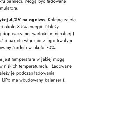
ektu pamięci. Mogą być ładowane
umulatora.
yżej 4,2V na ogniwo
. Kolejną zaletą
ci około 3-5% energii. Należy
dopuszczalnej wartości minimalnej (
ci pakietu włącznie z jego trwałym
owany średnio w około 70%.
m jest temperatura w jakiej mogą
 w niskich temperaturach. Ładowane
ależy je podczas ładowania
a LiPo ma wbudowany balanser ).