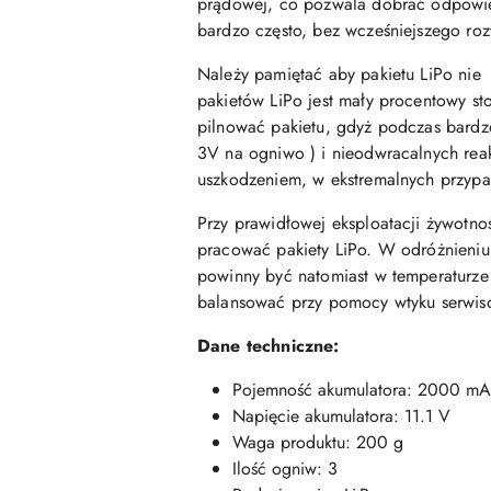
prądowej, co pozwala dobrać odpowied
bardzo często, bez wcześniejszego roz
Należy pamiętać aby pakietu LiPo ni
pakietów LiPo jest mały procentowy st
pilnować pakietu, gdyż podczas bardz
3V na ogniwo ) i nieodwracalnych rea
uszkodzeniem, w ekstremalnych przyp
Przy prawidłowej eksploatacji żywotno
pracować pakiety LiPo. W odróżnieniu
powinny być natomiast w temperaturz
balansować przy pomocy wtyku serwiso
Dane techniczne:
Pojemność akumulatora: 2000 m
Napięcie akumulatora: 11.1 V
Waga produktu: 200 g
Ilość ogniw: 3