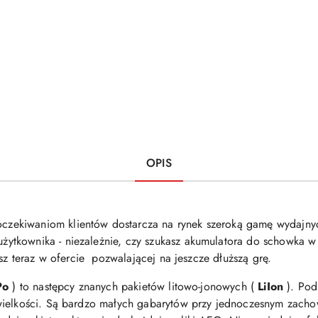
OPIS
czekiwaniom klientów dostarcza na rynek szeroką gamę wydajny
tkownika - niezależnie, czy szukasz akumulatora do schowka w k
esz teraz w ofercie pozwalającej na jeszcze dłuższą grę.
Po
) to następcy znanych pakietów litowo-jonowych (
LiIon
). Pod
wielkości. Są bardzo małych gabarytów przy jednoczesnym zacho