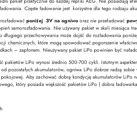
ni pakiet praktycznie do każdej repliki AEG. Nie posiadają ef
ładowania. Częste ładowanie jest korzystne dla tego rodzaju ak
e rozładować
poniżej 3V na ogniwo
oraz nie przeładować
pow
opień samorozładowania. Nie używany pakiet w skali miesiąca tra
o długiego przechowywania może dojść do rozładowania poniżej 
kcji chemicznych, które mogą spowodować pogorszenie właściwoś
adkach – zapłonem. Nieużywany pakiet LiPo powinien być naład
ść pakietów LiPo wynosi średnio 500-700 cykli. Istotnym aspekte
 od pozostałych akumulatorów, ogniwa LiPo dobrze radzą sobie
e pokojowej. Aby zachować dobrą kondycję akumulatorów LiPo n
wego, który posiada większość pakietów LiPo ( dobra ładowark
Ah