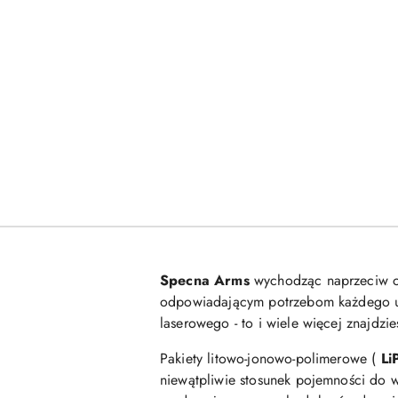
Specna Arms
wychodząc naprzeciw o
odpowiadającym potrzebom każdego uży
laserowego - to i wiele więcej znajdzi
Pakiety litowo-jonowo-polimerowe (
Li
niewątpliwie stosunek pojemności do 