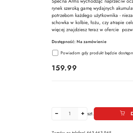
Specna Arms wychodząc naprzeciw ocz
rynek szeroką gamę wydajnych akumul
potrzebom każdego użytkownika - niezal
schowka w kolbie, łożu, czy atrapie cel
więcej znajdziesz teraz w ofercie pozw
Dostępność:
Na zamówienie
Powiadom gdy produkt będzie dostępn
cena:
159.99
Ilość
szt.
Zamów na telefon! 663 663 965