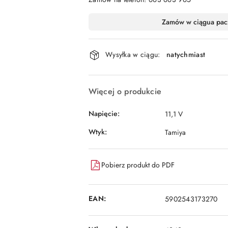
Dostępność
Zamów w ciągu
a pac
i
dostawa
Wysyłka w ciągu:
natychmiast
Więcej o produkcie
Napięcie:
11,1 V
Wtyk:
Tamiya
Pobierz produkt do PDF
EAN:
5902543173270