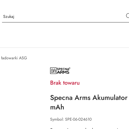
i ładowarki ASG
NAZWA
PRODUCENTA:
SPECNA
ARMS
Brak towaru
Specna Arms Akumulator
mAh
Symbol:
SPE-06-024610