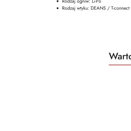
Rodzaj ogniw: Li-Po
Rodzaj wtyku: DEANS / T-connect
Produ
Wart
Pomiń karuzelę produktów
o
status