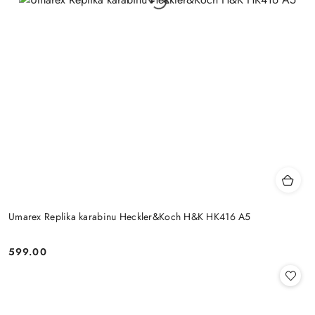
Umarex Replika karabinu Heckler&Koch H&K HK416 A5
599.00
Cena: