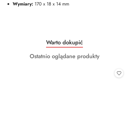
Wymiary:
170 x 18 x 14 mm
Produkty
Warto dokupić
Pomiń karuzelę produktów
o
Produkty
Ostatnio oglądane produkty
statusie:
o
statusie: