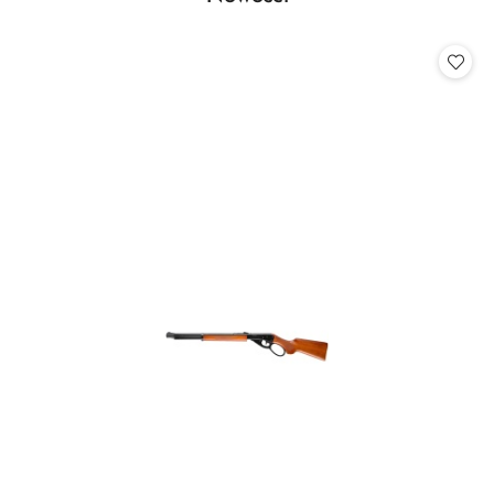
Pomiń karuzelę produktów
o
statusie: