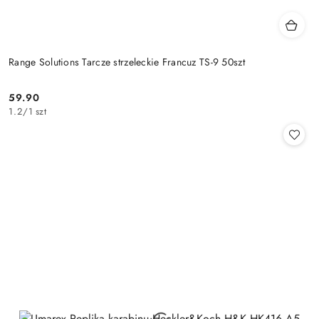
Range Solutions Tarcze strzeleckie Francuz TS-9 50szt
59.90
Cena:
1.2
/
1 szt