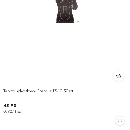
Tarcze sylwetkowe Francuz TS-10 50szt
45.90
Cena:
0.92
/
1 szt