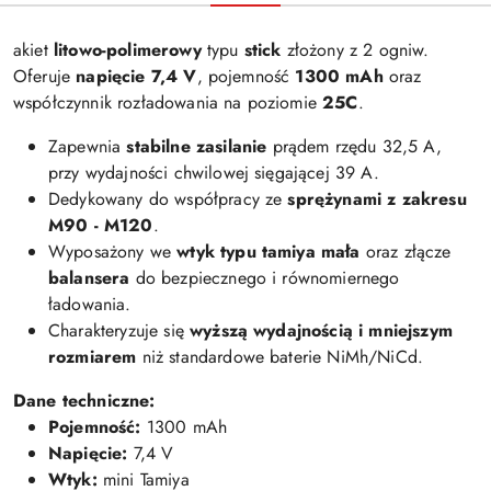
akiet
litowo-polimerowy
typu
stick
złożony z 2 ogniw.
Oferuje
napięcie 7,4 V
, pojemność
1300 mAh
oraz
współczynnik rozładowania na poziomie
25C
.
Zapewnia
stabilne zasilanie
prądem rzędu
32,5 A
,
przy wydajności chwilowej sięgającej
39 A
.
Dedykowany do współpracy ze
sprężynami z zakresu
M90 - M120
.
Wyposażony we
wtyk typu tamiya mała
oraz złącze
balansera
do bezpiecznego i równomiernego
ładowania.
Charakteryzuje się
wyższą wydajnością i mniejszym
rozmiarem
niż standardowe baterie NiMh/NiCd.
Dane techniczne:
Pojemność:
13
00 mAh
Napięcie:
7,4
V
Wtyk:
mini Tamiya