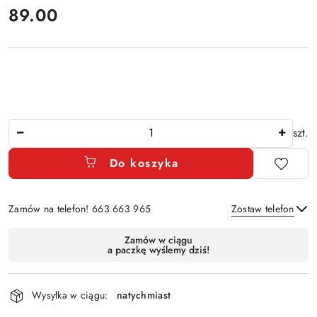
cena:
89.00
Ilość
szt.
Do koszyka
Zamów na telefon! 663 663 965
Zostaw telefon
Dostępność
Zamów w ciągu
a paczkę wyślemy dziś!
i
Wyślij
dostawa
Wysyłka w ciągu:
natychmiast