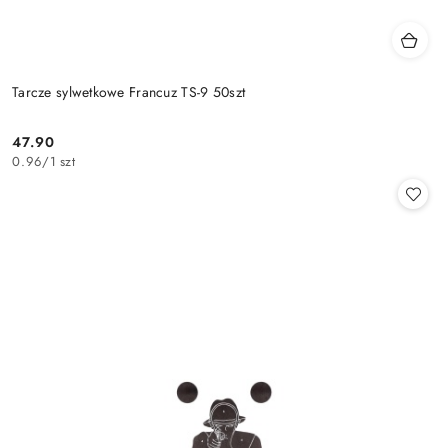
Tarcze sylwetkowe Francuz TS-9 50szt
47.90
Cena:
0.96
/
1 szt