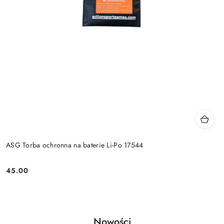
ASG Torba ochronna na baterie Li-Po 17544
45.00
Cena:
Produkty
Nowości