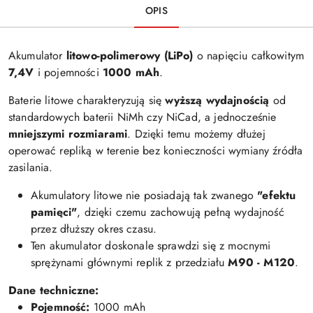
OPIS
Akumulator
litowo-polimerowy (LiPo)
o napięciu całkowitym
7,4V
i pojemności
1000 mAh
.
Baterie litowe charakteryzują się
wyższą wydajnością
od
standardowych baterii NiMh czy NiCad, a jednocześnie
mniejszymi rozmiarami
. Dzięki temu możemy dłużej
operować repliką w terenie bez konieczności wymiany źródła
zasilania.
Akumulatory litowe nie posiadają tak zwanego
"efektu
pamięci"
, dzięki czemu zachowują pełną wydajność
przez dłuższy okres czasu.
Ten akumulator doskonale sprawdzi się z mocnymi
sprężynami głównymi replik z przedziału
M90 - M120
.
Dane techniczne:
Pojemność:
10
00 mAh