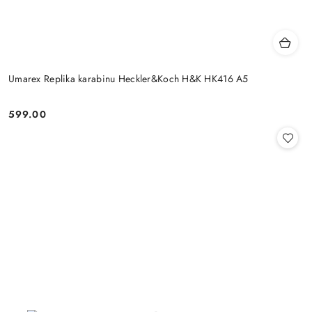
Umarex Replika karabinu Heckler&Koch H&K HK416 A5
599.00
Cena: