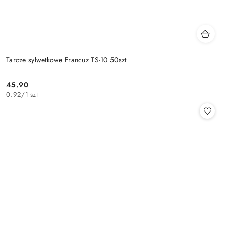
Tarcze sylwetkowe Francuz TS-10 50szt
45.90
Cena:
0.92
/
1 szt