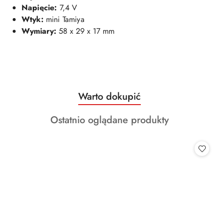
Napięcie:
7,4
V
Wtyk:
mini Tamiya
Wymiary:
58 x 29 x 17 mm
Produkty
Warto dokupić
Pomiń karuzelę produktów
o
Produkty
Ostatnio oglądane produkty
statusie:
o
statusie: