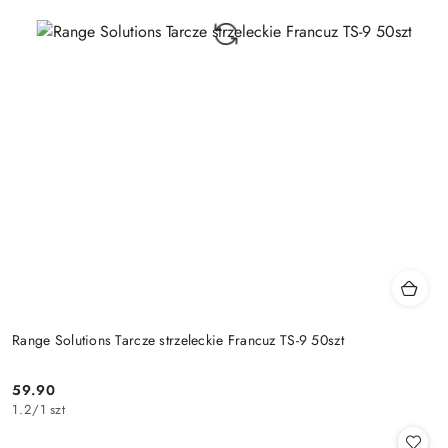
Range Solutions Tarcze strzeleckie Francuz TS-9 50szt
59.90
Cena:
1.2
/
1 szt