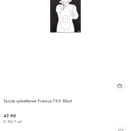
Tarcze sylwetkowe Francuz TS-9 50szt
47.90
Cena:
0.96
/
1 szt