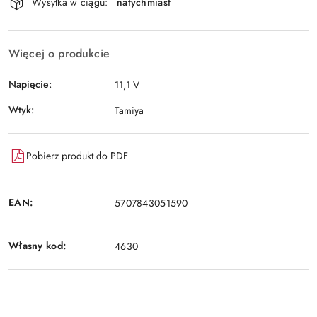
Wysyłka w ciągu:
natychmiast
i
Wyślij
dostawa
Więcej o produkcie
Napięcie:
11,1 V
Wtyk:
Tamiya
Pobierz produkt do PDF
EAN:
5707843051590
Własny kod:
4630