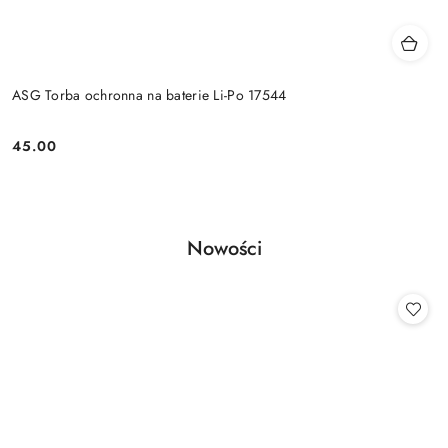
ASG Torba ochronna na baterie Li-Po 17544
45.00
Cena:
Produkty
Nowości
Pomiń karuzelę produktów
o
statusie: