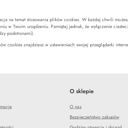
rmacja na temat stosowania plików cookies. W każdej chwili może
niu w Twoim urządzeniu. Pamiętaj jednak, że wyłączenie ciastec
dzy podstronami).
w cookies znajdziesz w ustawieniach swojej przeglądarki interne
e
O sklepie
amacje
O nas
Bezpieczeństwo zakupów
atności
Godziny otwarcia i dojazd