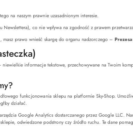
ego na naszym prawnie uzasadnionym interesie.
Newslettera), co nie wpływa na zgodność z prawem przetwarzan
em, masz prawo wnieść skargę do organu nadzorczego –
Prezesa
asteczka)
) – niewielkie informacje tekstowe, przechowywane na Twoim komp
amy?
łowego funkcjonowania sklepu na platformie Sky-Shop. Umożliwi
ógłby działać.
arzędzia Google Analytics dostarczanego przez Google LLC. Nar
w sklepie, odwiedzone podstrony czy źródło ruchu. Te dane poma