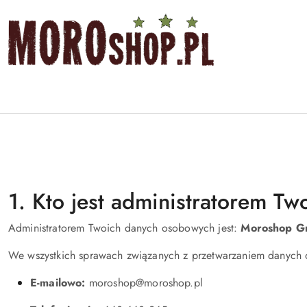
Przejdź do treści głównej
Przejdź do wyszukiwarki
Przejdź do moje konto
Przejdź do menu głównego
Przejdź do stopki
1. Kto jest administratorem T
Administratorem Twoich danych osobowych jest:
Moroshop Gr
We wszystkich sprawach związanych z przetwarzaniem danych 
E-mailowo:
moroshop@moroshop.pl