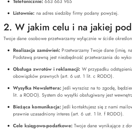
Telefonicznie:
663 663 965
Listownie:
na adres siedziby firmy podany powyżej.
2. W jakim celu i na jakiej p
Twoje dane osobowe przetwarzamy wyłącznie w ściśle określon
Realizacja zamówień:
Przetwarzamy Twoje dane (imię, naz
Podstawą prawną jest niezbędność przetwarzania do wykon
Obsługa zwrotów i reklamacji:
W przypadku odstąpienia
obowiązków prawnych (art. 6 ust. 1 lit. c RODO).
Wysyłka Newslettera:
Jeśli wyrazisz na to zgodę, będzi
lit. a RODO). System do wysyłki obsługiwany jest wewnęt
Bieżąca komunikacja:
Jeśli kontaktujesz się z nami mai
prawnie uzasadniony interes (art. 6 ust. 1 lit. f RODO).
Cele księgowo-podatkowe:
Twoje dane wynikające z dow