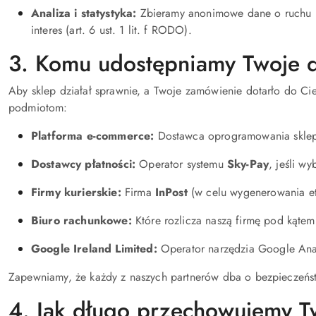
Analiza i statystyka:
Zbieramy anonimowe dane o ruchu na
interes (art. 6 ust. 1 lit. f RODO).
3. Komu udostępniamy Twoje 
Aby sklep działał sprawnie, a Twoje zamówienie dotarło do Ci
podmiotom:
Platforma e-commerce:
Dostawca oprogramowania sklepu
Dostawcy płatności:
Operator systemu
Sky-Pay
, jeśli wy
Firmy kurierskie:
Firma
InPost
(w celu wygenerowania et
Biuro rachunkowe:
Które rozlicza naszą firmę pod kąte
Google Ireland Limited:
Operator narzędzia Google Analy
Zapewniamy, że każdy z naszych partnerów dba o bezpieczeńs
4. Jak długo przechowujemy T