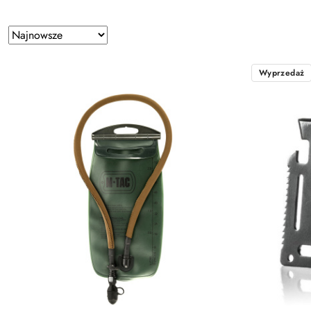
Zastosowano
Sortuj
według
sortowanie:
Najnowsze.
Wyprzedaż