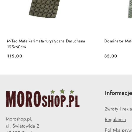
PRODUKT NIEDOSTĘPNY
P
M-Tac Mata karimata turystyczna Dmuchana
Dominator Mat
195x60cm
115.00
85.00
Cena:
Cena:
Informacj
Zwroty i rekl
Moroshop.pl,
Regulamin
ul. Światowida 2
Polityka pryw