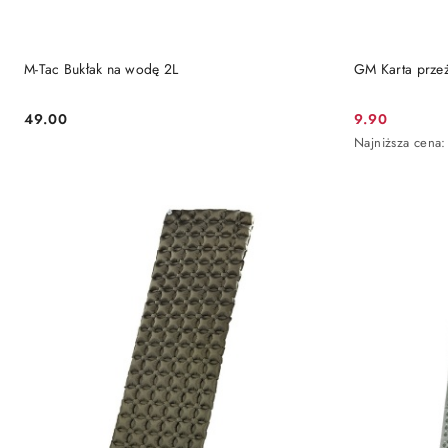
DO KOSZYKA
M-Tac Bukłak na wodę 2L
GM Karta przeż
49.00
9.90
Cena:
Cena
Najniższa
Najniższa cena:
promocyjna:
cena
z
30
dni
przed
obniżką