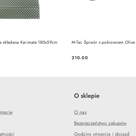
RODUKT NIEDOSTĘPNY
PRODUKT NIEDOSTĘP
a składana Karimata 180x59cm
M-Tac Śpiwór z pokrowcem Olive
210.00
Cena:
e
O sklepie
amacje
O nas
Bezpieczeństwo zakupów
atności
Godziny otwarcia i dojazd