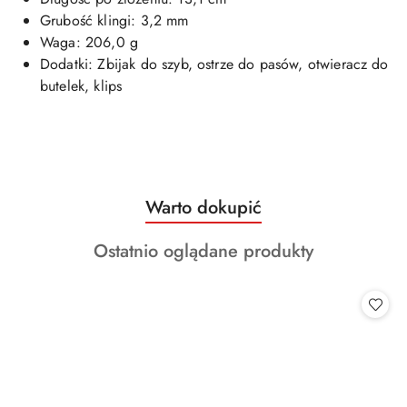
Grubość klingi: 3,2 mm
Waga: 206,0 g
Dodatki: Zbijak do szyb, ostrze do pasów, otwieracz do
butelek, klips
Produkty
Warto dokupić
Pomiń karuzelę produktów
o
Produkty
Ostatnio oglądane produkty
statusie:
o
statusie: