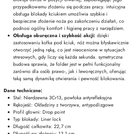
przypadkowemu złożeniu się podczas pracy. intuicyjna
obsługa blokady kciukiem umożliwia szybkie i
bezpieczne złożenie noża po zakończeniu działań, co
podnosi ogólny komfort i higienę pracy z narzędziem.
Obsługa oburęczna i szybkość akcji:
dzięki
zastosowaniu kołka pod kciuk, nóż można błyskawicznie
otworzyć jedną ręką, co jest nieocenione w sytuacjach
stresowych, gdy liczy się każda sekunda. symetryczna
budowa sprawia, że folder jest w pełni funkcjonalny
zarówno dla osób prawo-, jak i leworęcznych, oferując
taką samą dynamikę otwierania i pewność blokowania.
Dane techniczne:
Stal: Nierdzewna 3Cr13, powłoka antyrefleksyjna
Rękojeść: Okładziny z tworzywa, antypoślizgowe
Profil głowni: Drop point
Typ blokady: Liner lock
Długość całkowita: 22,7 cm
Długość po złożeniu: 13,1 cm