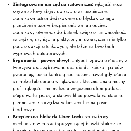
Zintegrowane narzędzia ratownicze:
rękojeść noża
skrywa stalowy zbijak do szyb oraz bezpieczne,
dodatkowe ostrze dedykowane do błyskawicznego
przecinania pasów bezpieczeństwa lub odzieży.
dodatkowy otwieracz do butelek zwiększa uniwersalność
narzędzia, czyniąc je praktycznym towarzyszem nie tylko
podczas akcji ratunkowych, ale także na biwakach i
wyprawach outdoorowych.
Ergonomia i pewny chwyt:
antypoślizgowe okładziny z
tworzywa oraz ząbkowane oparcie dla kciuka i palców
gwarantują pełną kontrolę nad nożem, nawet gdy dłonie
są mokre lub ubrane w rękawice taktyczne. anatomiczny
profil rękojeści minimalizuje zmęczenie dłoni podczas
długotrwałej pracy, a stalowy klips pozwala na stabilne
przenoszenie narzędzia w kieszeni lub na pasie
biodrowym.
Bezpieczna blokada Liner Lock:
sprawdzony
mechanizm w postaci sprężynującej blaszki skutecznie
blokuje ostrze w pozycji otwartej, zapobiegając jego