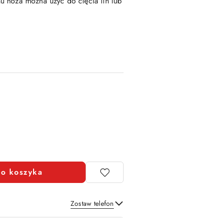
 noża można użyć do cięcia lin lub
o koszyka
Zostaw telefon
Wyślij