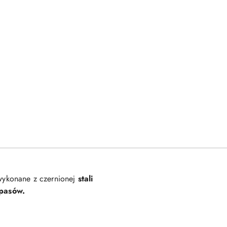
 wykonane z czernionej
stali
 pasów.