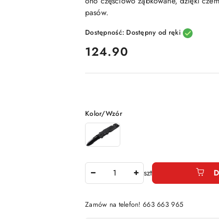
ono częściowo ząbkowane, dzięki czemu
pasów.
Dostępność:
Dostępny od ręki
cena:
124.90
Wariant
Kolor/Wzór
Ilość
szt
D
Zamów na telefon! 663 663 965