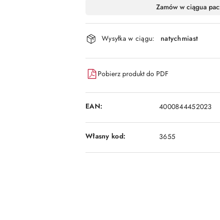
Dostępność
Zamów w ciągu
a pac
i
dostawa
Wysyłka w ciągu:
natychmiast
Pobierz produkt do PDF
EAN:
4000844452023
Własny kod:
3655