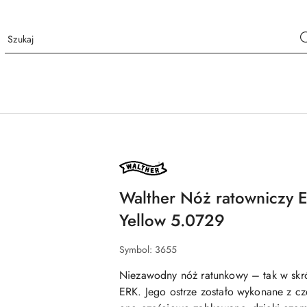
NAZWA
PRODUCENTA:
WALTHER
Walther Nóż ratowniczy 
Yellow 5.0729
Symbol:
3655
Niezawodny nóż ratunkowy – tak w skr
ERK. Jego ostrze zostało wykonane z cze