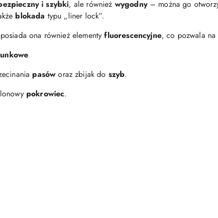
bezpieczny i szybki
, ale również
wygodny
– można go otworzy
także
blokada
typu „liner lock”.
posiada ona również elementy
fluorescencyjne
, co pozwala na
tunkowe
zecinania
pasów
oraz zbijak do
szyb
.
nylonowy
pokrowiec
.