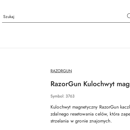
NAZWA
RAZORGUN
PRODUCENTA:
RazorGun Kulochwyt mag
Symbol:
3763
Kulochwyt magnetyczny RazorGun kaczki
zdalnego resetowania celów, która za
strzelania w gronie znajomych.