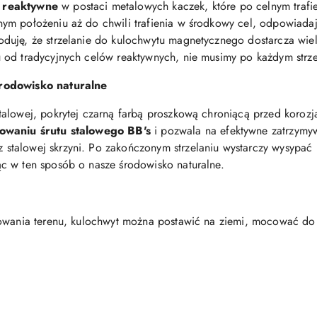
 reaktywne
w postaci metalowych kaczek, które po celnym traf
ym położeniu aż do chwili trafienia w środkowy cel, odpowiada
oduję, że strzelanie do kulochwytu magnetycznego dostarcza wiel
 od tradycyjnych celów reaktywnych, nie musimy po każdym strze
środowisko naturalne
alowej, pokrytej czarną farbą proszkową chroniącą przed korozj
owaniu śrutu stalowego BB's
i pozwala na efektywne zatrzymyw
alowej skrzyni. Po zakończonym strzelaniu wystarczy wysypać re
c w ten sposób o nasze środowisko naturalne.
towania terenu, kulochwyt można postawić na ziemi, mocować do