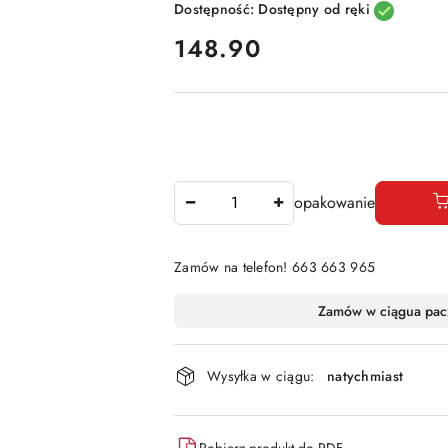
Dostępność:
Dostępny od ręki
cena:
148.90
Ilość
opakowanie
Zamów na telefon! 663 663 965
Dostępność
Zamów w ciągu
a pac
i
dostawa
Wysyłka w ciągu:
natychmiast
Pobierz produkt do PDF