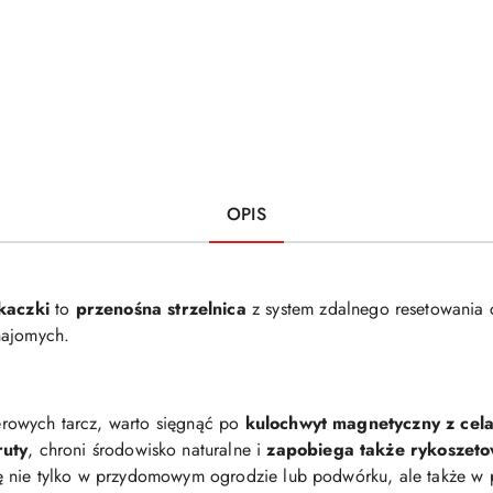
OPIS
kaczki
to
przenośna strzelnica
z system zdalnego resetowania 
najomych.
ierowych tarcz, warto sięgnąć po
kulochwyt magnetyczny z cel
ruty
, chroni środowisko naturalne i
zapobiega także rykoszet
ę nie tylko w przydomowym ogrodzie lub podwórku, ale także w 