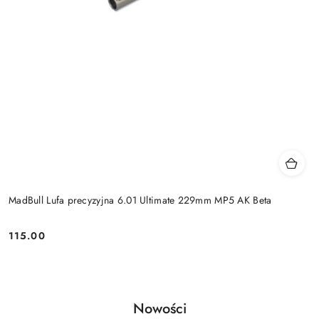
MadBull Lufa precyzyjna 6.01 Ultimate 229mm MP5 AK Beta
115.00
Cena:
Produkty
Nowości
Pomiń karuzelę produktów