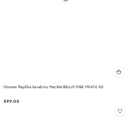
Umarex Replika karabinu Heckler&Koch H&K HK416 A5
599.00
Cena: