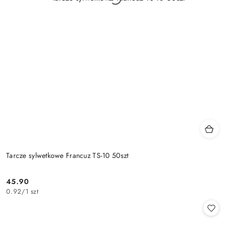
Tarcze sylwetkowe Francuz TS-10 50szt
45.90
Cena:
0.92
/
1 szt