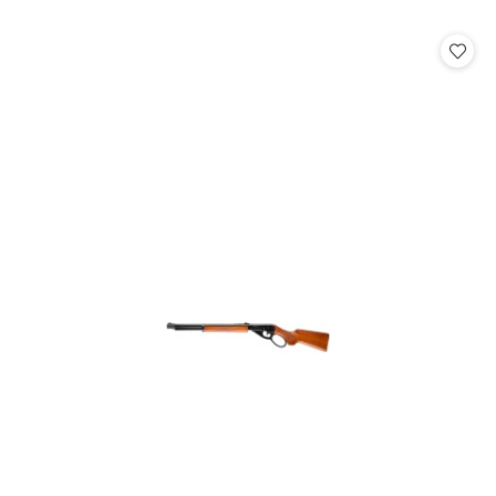
o
statusie: