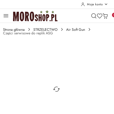
Moje konto
Przejdź do treści głównej
Przejdź do wyszukiwarki
Przejdź do moje konto
Przejdź do menu głównego
Przejdź do opisu produktu
Przejdź do stopki
Strona główna
STRZELECTWO
Air Soft Gun
Części serwisowe do replik ASG