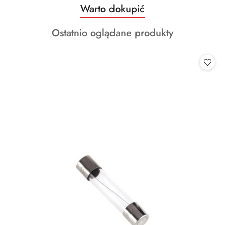
Produkty
Warto dokupić
Pomiń karuzelę produktów
o
Produkty
Ostatnio oglądane produkty
statusie:
o
statusie: