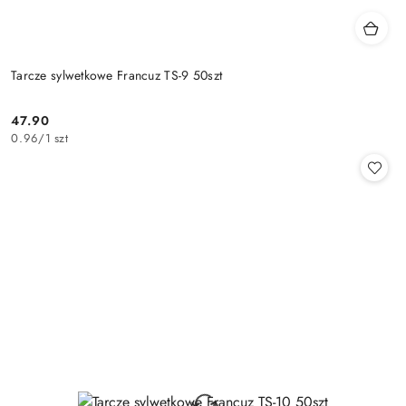
Tarcze sylwetkowe Francuz TS-9 50szt
47.90
Cena:
0.96
/
1 szt