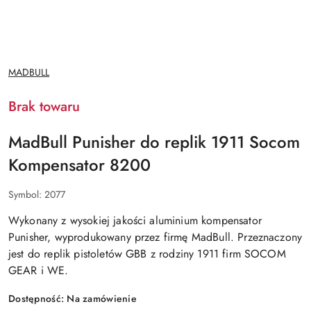
NAZWA
MADBULL
PRODUCENTA:
Brak towaru
MadBull Punisher do replik 1911 Socom
Kompensator 8200
Symbol:
2077
Wykonany z wysokiej jakości
aluminium kompensator
Punisher
, wyprodukowany przez firmę MadBull. Przeznaczony
jest
do replik pistoletów GBB z rodziny 1911 firm SOCOM
GEAR i WE
.
Dostępność:
Na zamówienie