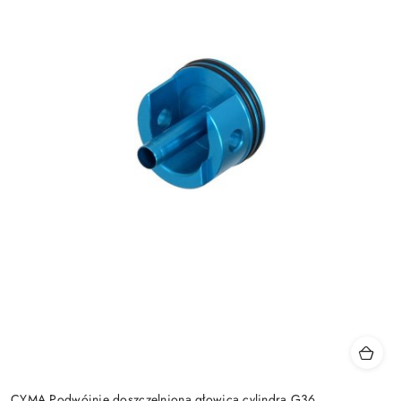
CYMA Podwójnie doszczelniona głowica cylindra G36