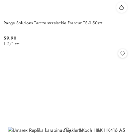
Range Solutions Tarcze strzeleckie Francuz TS-9 50szt
59.90
Cena:
1.2
/
1 szt