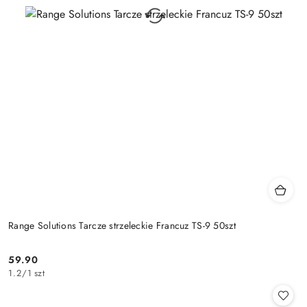
Range Solutions Tarcze strzeleckie Francuz TS-9 50szt
59.90
Cena:
1.2
/
1 szt