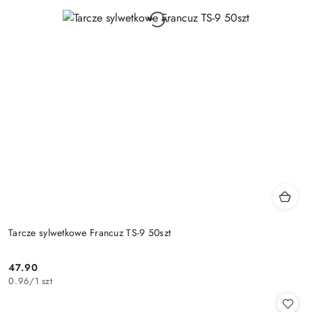
Tarcze sylwetkowe Francuz TS-9 50szt
47.90
Cena:
0.96
/
1 szt