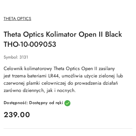
NAZWA
THETA OPTICS
PRODUCENTA:
Theta Optics Kolimator Open II Black
THO-10-009053
Symbol:
3131
Celownik kolimatorowy
Theta Optics Open II
zasilany
jest
trzema bateriami LR44
, umożliwia użycie
zielonej lub
czerwonej plamki celowniczej
do prowadzenia
działań
zarówno dziennych, jak i nocnych
.
Dostępność:
Dostępny od ręki
cena:
239.00