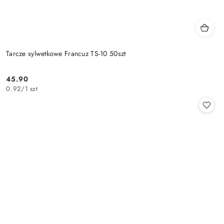
Tarcze sylwetkowe Francuz TS-10 50szt
45.90
Cena:
0.92
/
1 szt