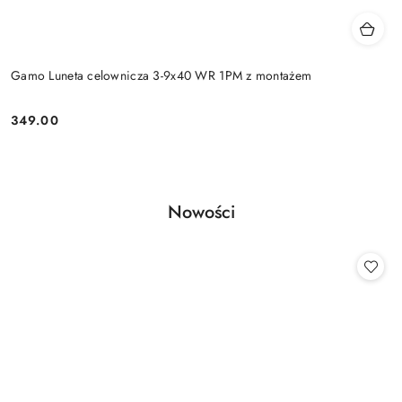
Gamo Luneta celownicza 3-9x40 WR 1PM z montażem
349.00
Cena:
Produkty
Nowości
Pomiń karuzelę produktów
o
statusie: