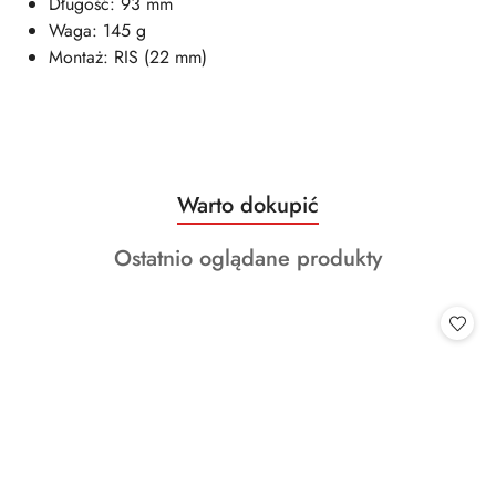
Długość: 93 mm
Waga: 145 g
Montaż: RIS (22 mm)
Produkty
Warto dokupić
Pomiń karuzelę produktów
o
Produkty
Ostatnio oglądane produkty
statusie:
o
statusie: