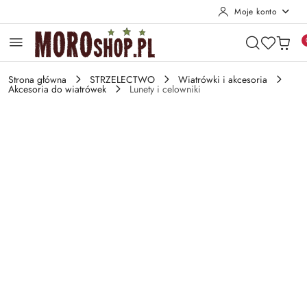
Moje konto
Przejdź do treści głównej
Przejdź do wyszukiwarki
Przejdź do moje konto
Przejdź do menu głównego
Przejdź do opisu produktu
Przejdź do stopki
Strona główna
STRZELECTWO
Wiatrówki i akcesoria
Akcesoria do wiatrówek
Lunety i celowniki