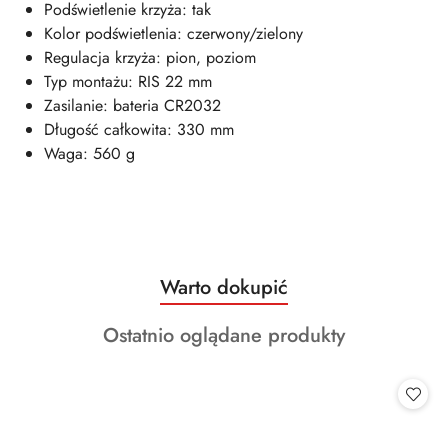
Podświetlenie krzyża: tak
Kolor podświetlenia: czerwony/zielony
Regulacja krzyża: pion, poziom
Typ montażu: RIS 22 mm
Zasilanie: bateria CR2032
Długość całkowita: 330 mm
Waga: 560 g
Produkty
Warto dokupić
Pomiń karuzelę produktów
o
Produkty
Ostatnio oglądane produkty
statusie:
o
statusie: