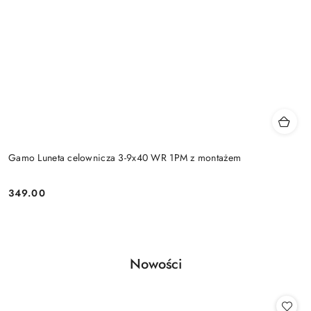
Gamo Luneta celownicza 3-9x40 WR 1PM z montażem
349.00
Cena:
Produkty
Nowości
Pomiń karuzelę produktów
o
statusie: