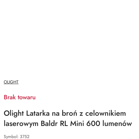
NAZWA
OLIGHT
PRODUCENTA:
Brak towaru
Olight Latarka na broń z celownikiem
laserowym Baldr RL Mini 600 lumenów
Symbol:
3752