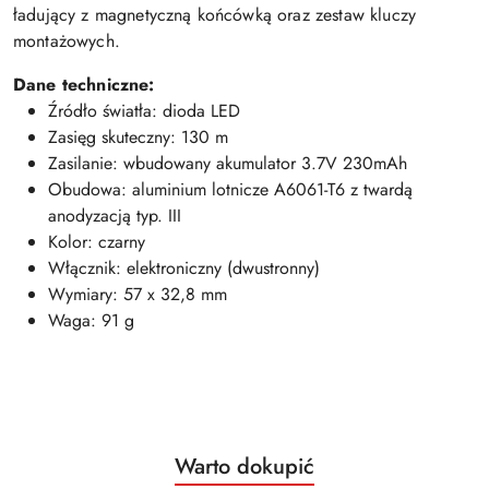
ładujący z magnetyczną końcówką oraz zestaw kluczy
montażowych.
Dane techniczne:
Źródło światła: dioda LED
Zasięg skuteczny: 130 m
Zasilanie: wbudowany akumulator 3.7V 230mAh
Obudowa: aluminium lotnicze A6061-T6 z twardą
anodyzacją typ. III
Kolor: czarny
Włącznik: elektroniczny (dwustronny)
Wymiary: 57 x 32,8 mm
Waga: 91 g
Produkty
Warto dokupić
Pomiń karuzelę produktów