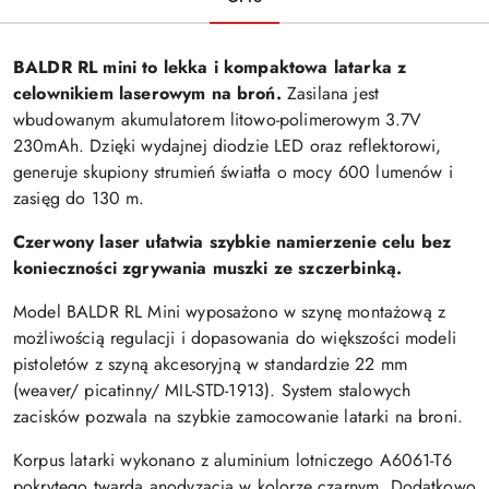
BALDR RL mini to lekka i kompaktowa latarka z
celownikiem laserowym na broń.
Zasilana jest
wbudowanym akumulatorem litowo-polimerowym 3.7V
230mAh. Dzięki wydajnej diodzie LED oraz reflektorowi,
generuje skupiony strumień światła o mocy 600 lumenów i
zasięg do 130 m.
Czerwony laser ułatwia szybkie namierzenie celu bez
konieczności zgrywania muszki ze szczerbinką.
Model BALDR RL Mini wyposażono w szynę montażową z
możliwością regulacji i dopasowania do większości modeli
pistoletów z szyną akcesoryjną w standardzie 22 mm
(weaver/ picatinny/ MIL-STD-1913). System stalowych
zacisków pozwala na szybkie zamocowanie latarki na broni.
Korpus latarki wykonano z aluminium lotniczego A6061-T6
pokrytego twardą anodyzacją w kolorze czarnym. Dodatkowo