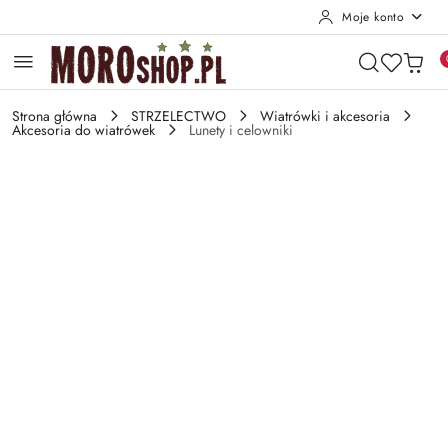
Moje konto
Przejdź do treści głównej
Przejdź do wyszukiwarki
Przejdź do moje konto
Przejdź do menu głównego
Przejdź do opisu produktu
Przejdź do stopki
Strona główna
STRZELECTWO
Wiatrówki i akcesoria
Akcesoria do wiatrówek
Lunety i celowniki