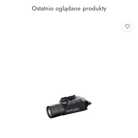
o
Produkty
Ostatnio oglądane produkty
statusie:
o
statusie: