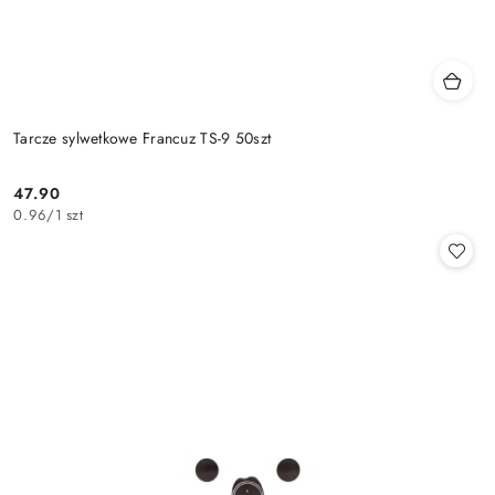
Tarcze sylwetkowe Francuz TS-9 50szt
47.90
Cena:
0.96
/
1 szt