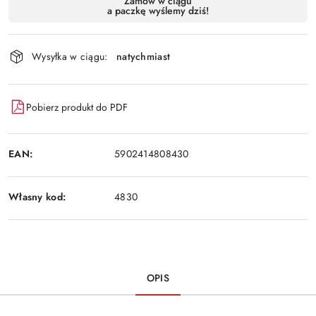
Zamów w ciągu
a paczkę wyślemy dziś!
i
Wyślij
dostawa
Wysyłka w ciągu:
natychmiast
Pobierz produkt do PDF
EAN:
5902414808430
Własny kod:
4830
OPIS