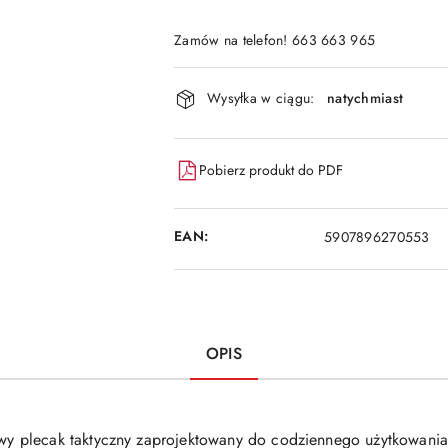
Zamów na telefon! 663 663 965
Dostępność
Wysyłka w ciągu:
natychmiast
i
dostawa
Pobierz produkt do PDF
EAN:
5907896270553
OPIS
y plecak taktyczny zaprojektowany do codziennego użytkowania.