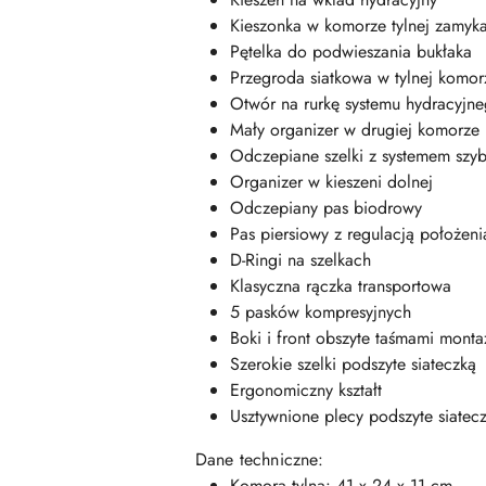
Kieszonka w komorze tylnej zamyk
Pętelka do podwieszania bukłaka
Przegroda siatkowa w tylnej komor
Otwór na rurkę systemu hydracyjn
Mały organizer w drugiej komorze
Odczepiane szelki z systemem szyb
Organizer w kieszeni dolnej
Odczepiany pas biodrowy
Pas piersiowy z regulacją położeni
D-Ringi na szelkach
Klasyczna rączka transportowa
5 pasków kompresyjnych
Boki i front obszyte taśmami mont
Szerokie szelki podszyte siateczką
Ergonomiczny kształt
Usztywnione plecy podszyte siatec
Dane techniczne:
Komora tylna: 41 x 24 x 11 cm