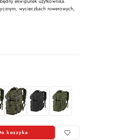
zbędny ekwipunek użytkownika.
ystycznym, wycieczkach rowerowych,
Do koszyka