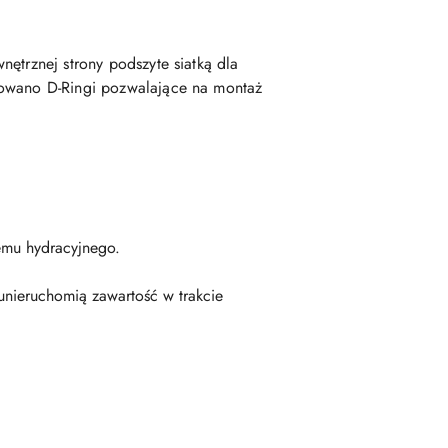
ętrznej strony podszyte siatką dla
ntowano D-Ringi pozwalające na montaż
emu hydracyjnego.
unieruchomią zawartość w trakcie