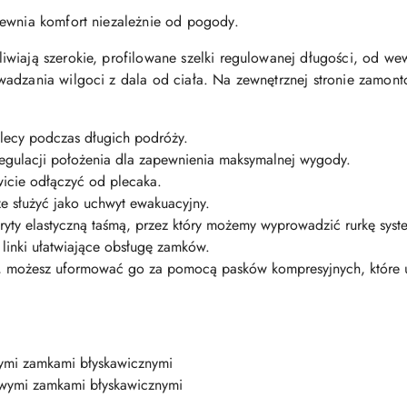
ewnia komfort niezależnie od pogody.
wiają szerokie, profilowane szelki regulowanej długości, od wewn
wadzania wilgoci z dala od ciała. Na zewnętrznej stronie zamo
lecy podczas długich podróży.
egulacji położenia dla zapewnienia maksymalnej wygody.
icie odłączyć od plecaka.
e służyć jako uchwyt ewakuacyjny.
yty elastyczną taśmą, przez który możemy wyprowadzić rurkę syst
 linki ułatwiające obsługę zamków.
ka, możesz uformować go za pomocą pasków kompresyjnych, które 
mi zamkami błyskawicznymi
owymi zamkami błyskawicznymi