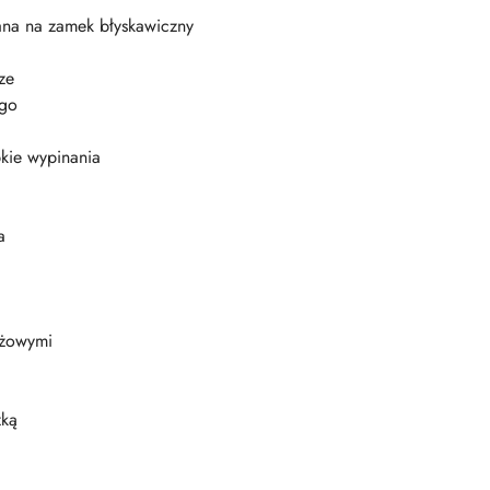
ana na zamek błyskawiczny
ze
ego
kie wypinania
a
ażowymi
zką