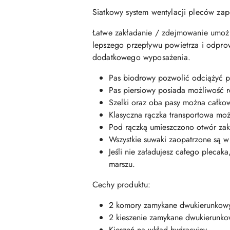
Siatkowy system wentylacji pleców
zap
Łatwe zakładanie / zdejmowanie umożli
lepszego przepływu powietrza i odpro
dodatkowego wyposażenia.
Pas biodrowy pozwolić odciążyć p
Pas piersiowy posiada możliwość r
Szelki oraz oba pasy można całkow
Klasyczna rączka transportowa moż
Pod rączką umieszczono otwór zakr
Wszystkie suwaki zaopatrzone są w
Jeśli nie załadujesz całego pleca
marszu.
Cechy produktu:
2 komory zamykane dwukierunkowy
2 kieszenie zamykane dwukierunk
Kieszeń na wkład hydracyjny