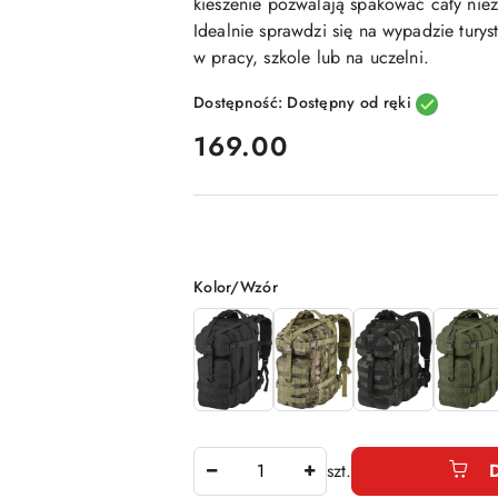
kieszenie pozwalają spakować cały nie
Idealnie sprawdzi się na wypadzie tur
w pracy, szkole lub na uczelni.
Dostępność:
Dostępny od ręki
cena:
169.00
Wariant
Kolor/Wzór
Ilość
szt.