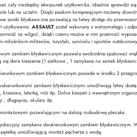
ać cały niezbędny ekwipunek użytkownika. Idealnie sprawdzi się
kole lub na uczelni. Dzięki paskom kompresyjnym możemy dowol
ne zamki błyskawiczne pozwalają na łatwy dostęp do przenoszon
rt użytkowania.
ASSAULT
został wykonany z wytrzymałego i odpo
porność na wilgoć, dzięki czemu można w nim przenosić wyposa
miłośnikom militariów, turystyki, survivalu i sportów outdoorow
wym zamkiem błyskawicznym pozwala swobodnie spakować większ
ą się dwie kieszenie (1 siatkowa , 1 zamykana na zamek błyskawic
erunkowym zamkiem błyskawicznym posiada w środku 3 przegrod
wukierunkowymi zamkami błyskawicznymi umożliwiają łatwy dost
, krzesiwo, latarkę, nóż itp. Dolna kieszeń z wewnętrznym organi
 , długopisy, okulary itp.
 montażowymi pozwalającymi na dalszą rozbudowę plecaka.
 hydracyjny zamykana dwukierunkowym zamkiem błyskawicznym. W
z pętelkę umożliwiającą montaż pęcherza z wodą.