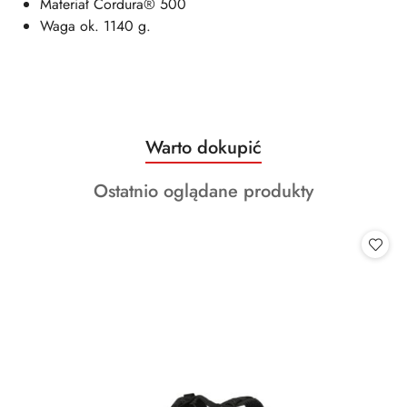
Materiał Cordura® 500
Waga ok. 1140 g.
Produkty
Warto dokupić
Pomiń karuzelę produktów
o
Produkty
Ostatnio oglądane produkty
statusie:
o
statusie: