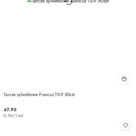
Tarcze sylwetkowe Francuz TS-9 50szt
47.90
Cena:
0.96
/
1 szt