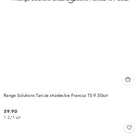
Range Solutions Tarcze strzeleckie Francuz TS-9 50szt
59.90
Cena:
1.2
/
1 szt