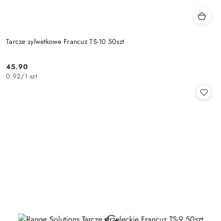
Tarcze sylwetkowe Francuz TS-10 50szt
45.90
Cena:
0.92
/
1 szt