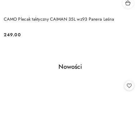
CAMO Plecak taktyczny CAIMAN 35L wz93 Panera Leśna
249.00
Cena:
Produkty
Nowości
Pomiń karuzelę produktów
o
statusie: