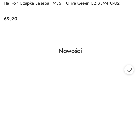
Helikon Czapka Baseball MESH Olive Green CZ-BBM-PO-02
69.90
Cena:
Produkty
Nowości
Pomiń karuzelę produktów
o
statusie: