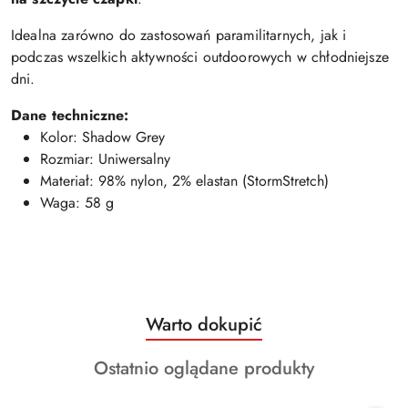
Idealna zarówno do zastosowań paramilitarnych, jak i
podczas wszelkich aktywności outdoorowych w chłodniejsze
dni.
Dane techniczne:
Kolor: Shadow Grey
Rozmiar: Uniwersalny
Materiał: 98% nylon, 2% elastan (StormStretch)
Waga: 58 g
Produkty
Warto dokupić
Pomiń karuzelę produktów
o
Produkty
Ostatnio oglądane produkty
statusie:
o