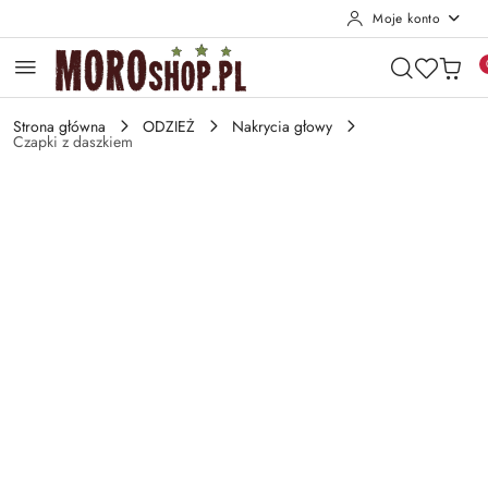
Moje konto
Przejdź do treści głównej
Przejdź do wyszukiwarki
Przejdź do moje konto
Przejdź do menu głównego
Przejdź do opisu produktu
Przejdź do stopki
Strona główna
ODZIEŻ
Nakrycia głowy
Czapki z daszkiem