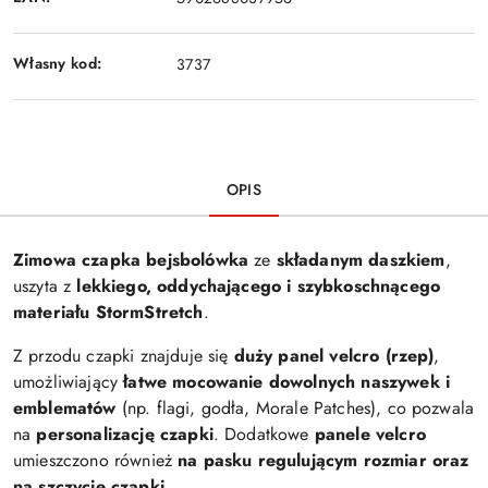
Własny kod:
3737
OPIS
Zimowa czapka bejsbolówka
ze
składanym daszkiem
,
uszyta z
lekkiego, oddychającego i szybkoschnącego
materiału StormStretch
.
Z przodu czapki znajduje się
duży panel velcro (rzep)
,
umożliwiający
łatwe mocowanie dowolnych naszywek i
emblematów
(np. flagi, godła, Morale Patches), co pozwala
na
personalizację czapki
. Dodatkowe
panele velcro
umieszczono również
na pasku regulującym rozmiar oraz
na szczycie czapki
.