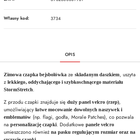
Własny kod:
3734
OPIS
ze
, uszyta
Zimowa czapka bejsbolówka
składanym daszkiem
z
lekkiego, oddychającego i szybkoschnącego materiału
.
StormStretch
Z przodu czapki znajduje się
,
duży panel velcro (rzep)
umożliwiający
łatwe mocowanie dowolnych naszywek i
(np. flagi, godła, Morale Patches), co pozwala
emblematów
na
. Dodatkowe
personalizację czapki
panele velcro
umieszczono również
na pasku regulującym rozmiar oraz na
.
szczycie czapki