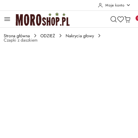
Moje konto
Przejdź do treści głównej
Przejdź do wyszukiwarki
Przejdź do moje konto
Przejdź do menu głównego
Przejdź do opisu produktu
Przejdź do stopki
Strona główna
ODZIEŻ
Nakrycia głowy
Czapki z daszkiem