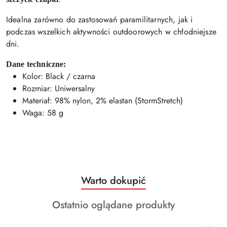
Idealna zarówno do zastosowań paramilitarnych, jak i
podczas wszelkich aktywności outdoorowych w chłodniejsze
dni.
Dane techniczne:
Kolor: Black / czarna
Rozmiar: Uniwersalny
Materiał: 98% nylon, 2% elastan (StormStretch)
Waga: 58 g
Produkty
Warto dokupić
Pomiń karuzelę produktów
o
Produkty
Ostatnio oglądane produkty
statusie:
o