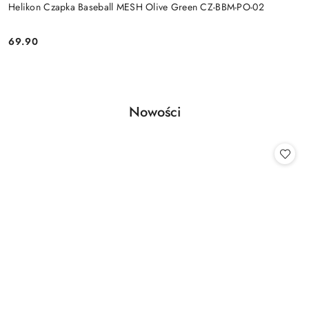
Helikon Czapka Baseball MESH Olive Green CZ-BBM-PO-02
69.90
Cena:
Produkty
Nowości
Pomiń karuzelę produktów
o
statusie: