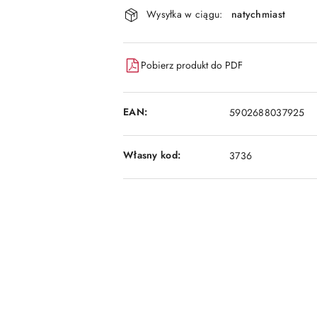
Dostępność
Wysyłka w ciągu:
natychmiast
i
dostawa
Pobierz produkt do PDF
EAN:
5902688037925
Własny kod:
3736