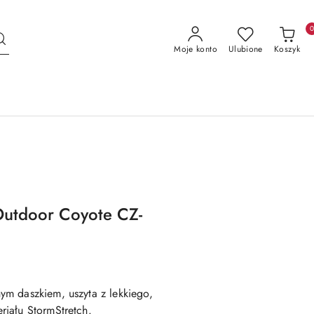
Moje konto
Ulubione
Koszyk
Outdoor Coyote CZ-
m daszkiem, uszyta z lekkiego,
iału StormStretch.