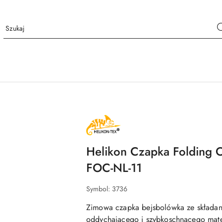
m
NAZWA
PRODUCENTA:
HELIKON
TEX
Helikon Czapka Folding 
FOC-NL-11
Symbol:
3736
Zimowa czapka bejsbolówka ze składany
oddychającego i szybkoschnącego mater