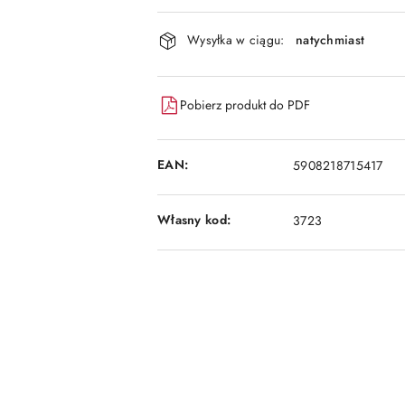
Dostępność
Wysyłka w ciągu:
natychmiast
i
dostawa
Pobierz produkt do PDF
EAN:
5908218715417
Własny kod:
3723