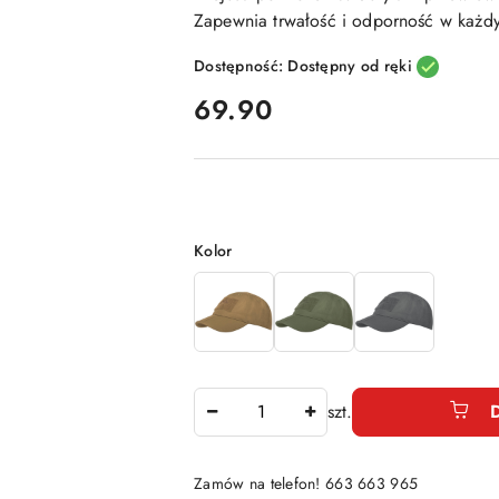
Zapewnia trwałość i odporność w każ
Dostępność:
Dostępny od ręki
cena:
69.90
Wariant
Kolor
Ilość
szt.
Zamów na telefon! 663 663 965