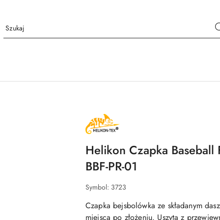
m
NAZWA
PRODUCENTA:
HELIKON
TEX
Helikon Czapka Baseball
BBF-PR-01
Symbol:
3723
Czapka bejsbolówka ze składanym dasz
miejsca po złożeniu. Uszyta z przewiew