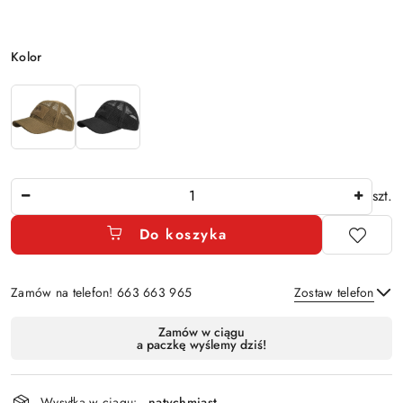
Wariant
Kolor
Ilość
szt.
Do koszyka
Zamów na telefon! 663 663 965
Zostaw telefon
Dostępność
Zamów w ciągu
a paczkę wyślemy dziś!
i
Wyślij
dostawa
Wysyłka w ciągu:
natychmiast