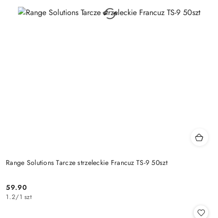
Range Solutions Tarcze strzeleckie Francuz TS-9 50szt
59.90
Cena:
1.2
/
1 szt