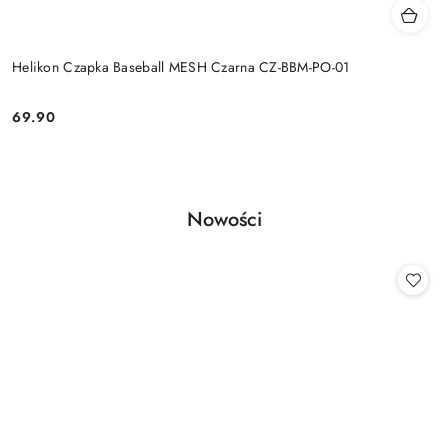
Helikon Czapka Baseball MESH Czarna CZ-BBM-PO-01
69.90
Cena:
Produkty
Nowości
Pomiń karuzelę produktów
o
statusie: