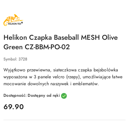
NAZWA
PRODUCENTA:
HELIKON
TEX
Helikon Czapka Baseball MESH Olive
Green CZ-BBM-PO-02
Symbol:
3728
Wyjątkowo przewiewna, siateczkowa czapka bejsbolówka
wyposażona w 3 panele velcro (rzepy), umożliwiające łatwe
mocowanie dowolnych naszywek i emblematów.
Dostępność:
Dostępny od ręki
cena:
69.90