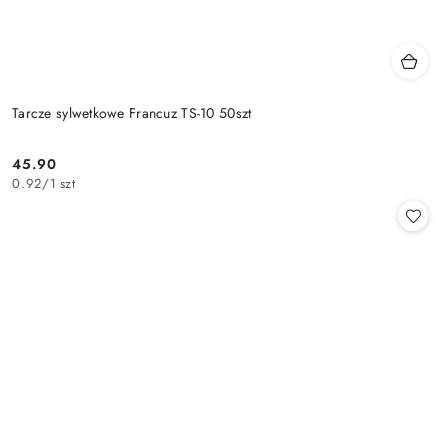
Tarcze sylwetkowe Francuz TS-10 50szt
45.90
Cena:
0.92
/
1 szt