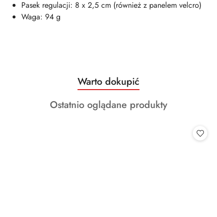
Pasek regulacji: 8 x 2,5 cm (również z panelem velcro)
Waga: 94 g
Produkty
Warto dokupić
Pomiń karuzelę produktów
o
Produkty
Ostatnio oglądane produkty
statusie:
o
statusie: