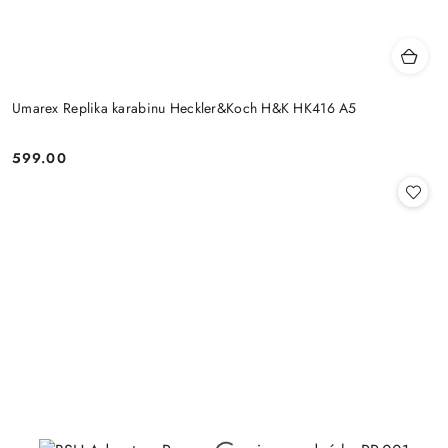
Umarex Replika karabinu Heckler&Koch H&K HK416 A5
599.00
Cena: