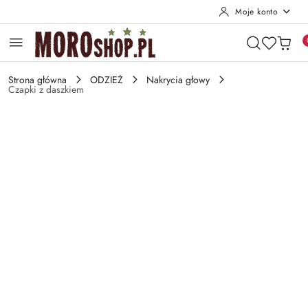
Moje konto
Przejdź do treści głównej
Przejdź do wyszukiwarki
Przejdź do moje konto
Przejdź do menu głównego
Przejdź do opisu produktu
Przejdź do stopki
Strona główna
ODZIEŻ
Nakrycia głowy
Czapki z daszkiem