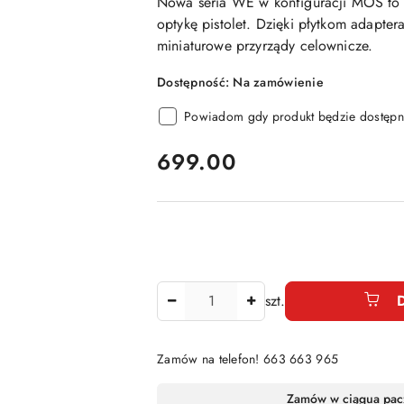
Nowa seria WE w konfiguracji MOS to
optykę pistolet. Dzięki płytkom adapte
miniaturowe przyrządy celownicze.
Dostępność:
Na zamówienie
Powiadom gdy produkt będzie dostępn
cena:
699.00
Ilość
szt.
Zamów na telefon! 663 663 965
Dostępność
Zamów w ciągu
a pac