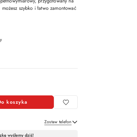
 pełnowymiarowy, przygotowany na
ra możesz szybko i łatwo zamontować
y
Do koszyka
Zostaw telefon
Wyślij
zkę wyślemy dziś!