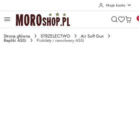
Moje konto
Przejdź do treści głównej
Przejdź do wyszukiwarki
Przejdź do moje konto
Przejdź do menu głównego
Przejdź do opisu produktu
Przejdź do stopki
Strona główna
STRZELECTWO
Air Soft Gun
Repliki ASG
Pistolety i rewolwery ASG