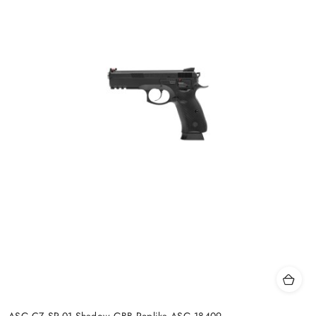
ASG CZ SP-01 Shadow GBB Replika ASG 18409