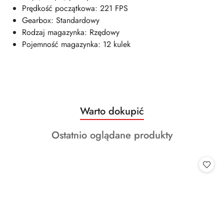
Prędkość początkowa: 221 FPS
Gearbox: Standardowy
Rodzaj magazynka: Rzędowy
Pojemność magazynka: 12 kulek
Produkty
Warto dokupić
Pomiń karuzelę produktów
o
Produkty
Ostatnio oglądane produkty
statusie:
o
statusie: