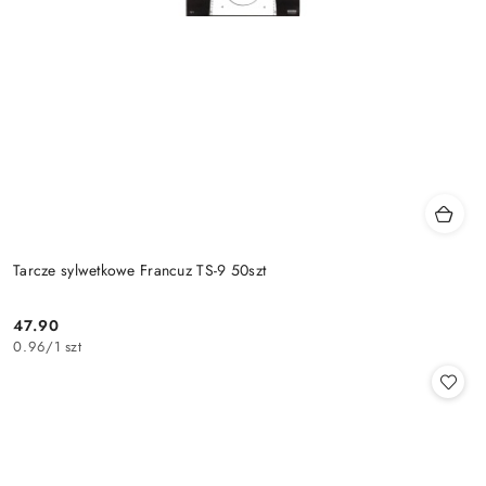
Tarcze sylwetkowe Francuz TS-9 50szt
47.90
Cena:
0.96
/
1 szt