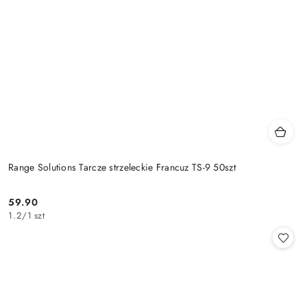
Range Solutions Tarcze strzeleckie Francuz TS-9 50szt
59.90
Cena:
1.2
/
1 szt