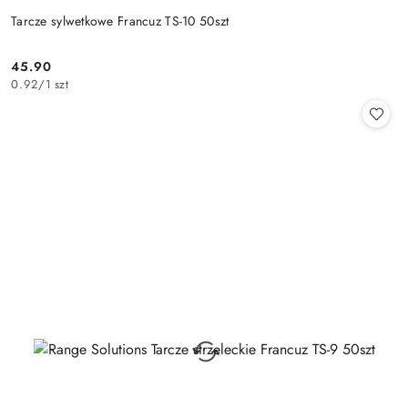
Tarcze sylwetkowe Francuz TS-10 50szt
45.90
Cena:
0.92
/
1 szt