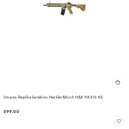
Umarex Replika karabinu Heckler&Koch H&K HK416 A5
599.00
Cena: