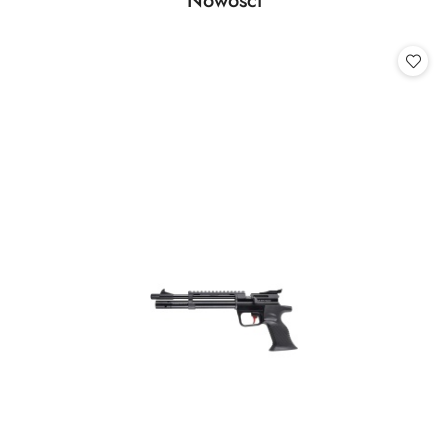
Nowości
Pomiń karuzelę produktów
o
statusie: