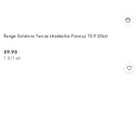
Range Solutions Tarcze strzeleckie Francuz TS-9 50szt
59.90
Cena:
1.2
/
1 szt