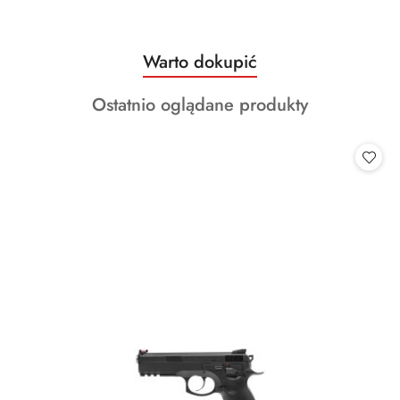
Produkty
Warto dokupić
Pomiń karuzelę produktów
o
Produkty
Ostatnio oglądane produkty
statusie:
o
statusie: