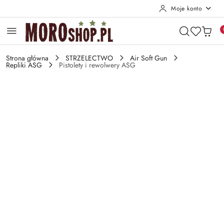
Moje konto
Przejdź do treści głównej
Przejdź do wyszukiwarki
Przejdź do moje konto
Przejdź do menu głównego
Przejdź do opisu produktu
Przejdź do stopki
Strona główna
STRZELECTWO
Air Soft Gun
Repliki ASG
Pistolety i rewolwery ASG