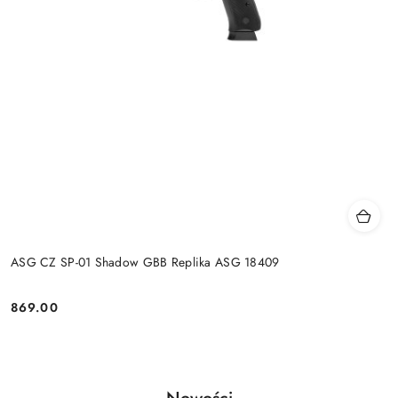
ASG CZ SP-01 Shadow GBB Replika ASG 18409
869.00
Cena:
Produkty