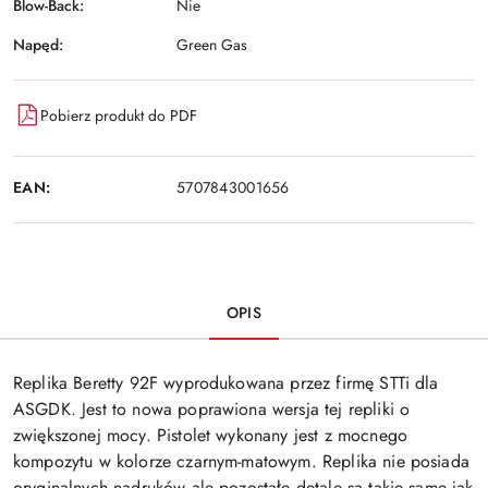
Blow-Back:
Nie
Napęd:
Green Gas
Pobierz produkt do PDF
EAN:
5707843001656
OPIS
Replika Beretty 92F wyprodukowana przez firmę STTi dla
ASGDK. Jest to nowa poprawiona wersja tej repliki o
zwiększonej mocy. Pistolet wykonany jest z mocnego
kompozytu w kolorze czarnym-matowym. Replika nie posiada
oryginalnych nadruków ale pozostałe detale są takie same jak