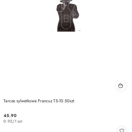
Tarcze sylwetkowe Francuz TS-10 50szt
45.90
Cena:
0.92
/
1 szt