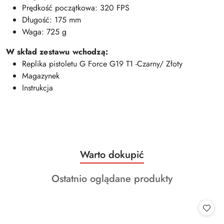
Prędkość początkowa: 320 FPS
Długość: 175 mm
Waga: 725 g
W skład zestawu wchodzą:
Replika pistoletu G Force G19 T1 -Czarny/ Złoty
Magazynek
Instrukcja
Produkty
Warto dokupić
Pomiń karuzelę produktów
o
Produkty
Ostatnio oglądane produkty
statusie:
o
statusie: