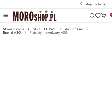
Moje konto
Przejdź do treści głównej
Przejdź do wyszukiwarki
Przejdź do moje konto
Przejdź do menu głównego
Przejdź do opisu produktu
Przejdź do stopki
Strona główna
STRZELECTWO
Air Soft Gun
Repliki ASG
Pistolety i rewolwery ASG