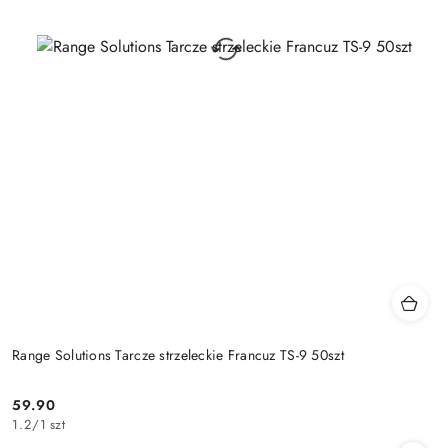
Range Solutions Tarcze strzeleckie Francuz TS-9 50szt
59.90
Cena:
1.2
/
1 szt