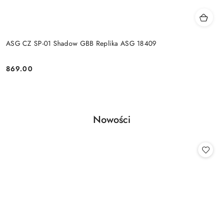
ASG CZ SP-01 Shadow GBB Replika ASG 18409
869.00
Cena:
Produkty
Nowości
Pomiń karuzelę produktów
o
statusie: