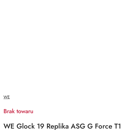
NAZWA
WE
PRODUCENTA:
Brak towaru
WE Glock 19 Replika ASG G Force T1