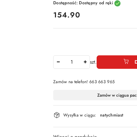
Dostępność:
Dostępny od ręki
cena:
154.90
Ilość
szt.
Zamów na telefon! 663 663 965
Dostępność
Zamów w ciągu
a pac
i
dostawa
Wysyłka w ciągu:
natychmiast
Więcej o produkcie