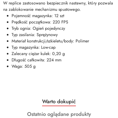
W replice zastosowano bezpiecznik nastawny, który pozwala
na zablokowanie mechanizmu spustowego.
Pojemność magazynka: 12 szt
Prędkość początkowa: 220 FPS
Tryb ognia: Ogień pojedynczy
Typ zasilania: Sprężynowy
Materiał konstrukcji/szkieletu/body: Polimer
Typ magazynka: Low-cap
Zalecany ciężar kulek: 0,20 g
Długość całkowita: 224 mm
Waga: 505 g
Produkty
Warto dokupić
Pomiń karuzelę produktów
o
Produkty
Ostatnio oglądane produkty
statusie: