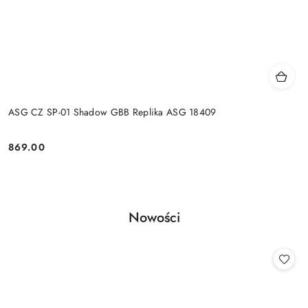
ASG CZ SP-01 Shadow GBB Replika ASG 18409
869.00
Cena:
Produkty
Nowości
Pomiń karuzelę produktów
o
statusie: