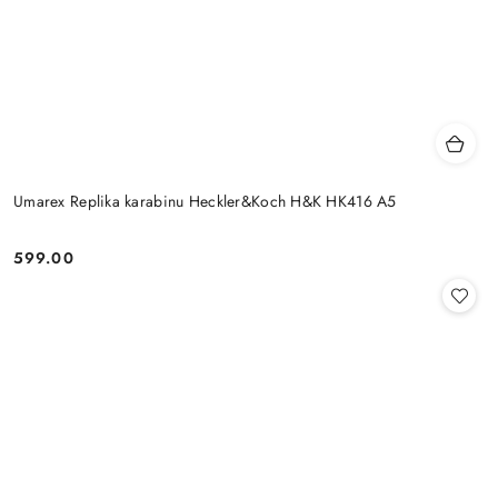
Umarex Replika karabinu Heckler&Koch H&K HK416 A5
599.00
Cena: