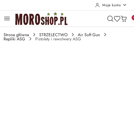
Moje konto
Przejdź do treści głównej
Przejdź do wyszukiwarki
Przejdź do moje konto
Przejdź do menu głównego
Przejdź do opisu produktu
Przejdź do stopki
Strona główna
STRZELECTWO
Air Soft Gun
Repliki ASG
Pistolety i rewolwery ASG