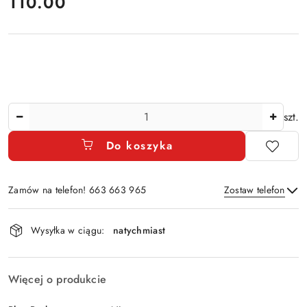
cena:
110.00
Ilość
szt.
Do koszyka
Zamów na telefon! 663 663 965
Zostaw telefon
Dostępność
Wysyłka w ciągu:
natychmiast
i
Wyślij
dostawa
Więcej o produkcie