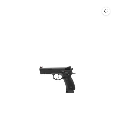
o
statusie: