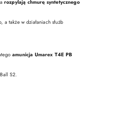
ka
rozpylają chmurę syntetycznego
, a także w działaniach służb
atego
amunicja Umarex T4E PB
Ball S2.