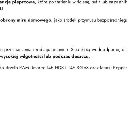
tancją pieprzową
, które po trafieniu w ścianę, sufit lub napastni
HU
.
 obrony miru domowego
, jako środek przymusu bezpośredniego
nie przeznaczenia i rodzaju amunicji. Ścianki są wodoodporne, dl
ysokiej wilgotności lub podczas deszczu
.
o strzelb RAM Umarex T4E HDS i T4E SG-68 oraz latarki Pepper