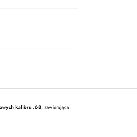
owych kalibru .68
, zawierająca