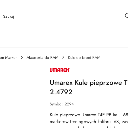
ion Marker
Akcesoria do RAM
Kule do broni RAM
NAZWA
PRODUCENTA:
UMAREX
Umarex Kule pieprzowe 
2.4792
Symbol:
2294
Kule pieprzowe Umarex T4E PB kal. .68
markerów treningowych kalibru .68
, za