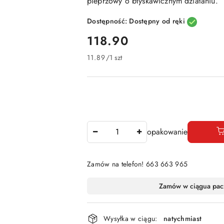
pieprzowy o błyskawicznym działaniu.
Dostępność:
Dostępny od ręki
cena:
118.90
11.89
/
1 szt
Ilość
opakowanie
Zamów na telefon! 663 663 965
Dostępność
Zamów w ciągu
a pac
i
dostawa
Wysyłka w ciągu:
natychmiast