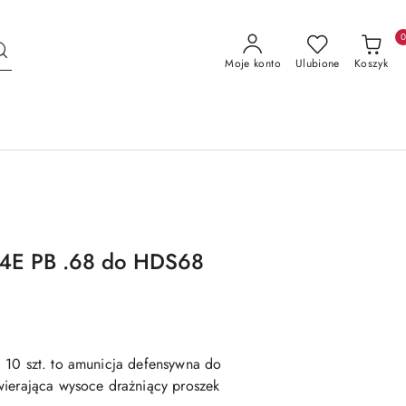
Moje konto
Ulubione
Koszyk
T4E PB .68 do HDS68
 10 szt
. to
amunicja defensywna do
wierająca wysoce drażniący proszek