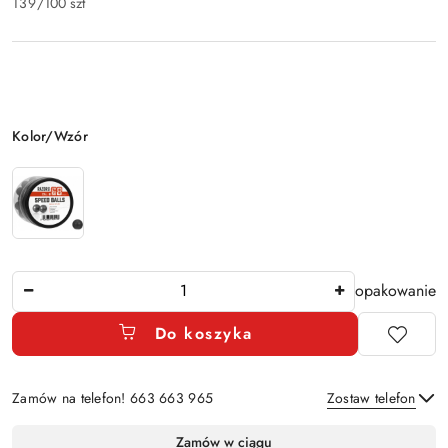
139
/
100 szt
Wariant
Kolor/Wzór
Ilość
opakowanie
Do koszyka
Zamów na telefon! 663 663 965
Zostaw telefon
Dostępność
Zamów w ciągu