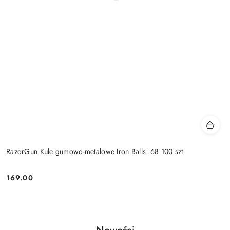
RazorGun Kule gumowo-metalowe Iron Balls .68 100 szt
169.00
Cena:
Produkty