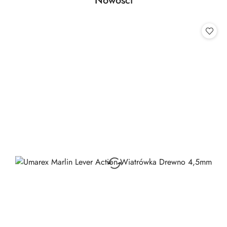
Nowości
Pomiń karuzelę produktów
o
statusie: