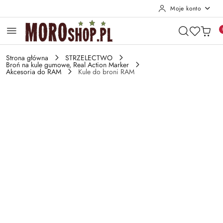
Moje konto
Przejdź do treści głównej
Przejdź do wyszukiwarki
Przejdź do moje konto
Przejdź do menu głównego
Przejdź do opisu produktu
Przejdź do stopki
Strona główna
STRZELECTWO
Broń na kule gumowe, Real Action Marker
Akcesoria do RAM
Kule do broni RAM