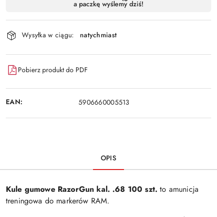
a paczkę wyślemy dziś!
i
Wyślij
dostawa
Wysyłka w ciągu:
natychmiast
Pobierz produkt do PDF
EAN:
5906660005513
OPIS
Kule gumowe RazorGun kal. .68 100 szt.
to amunicja
treningowa do markerów RAM.