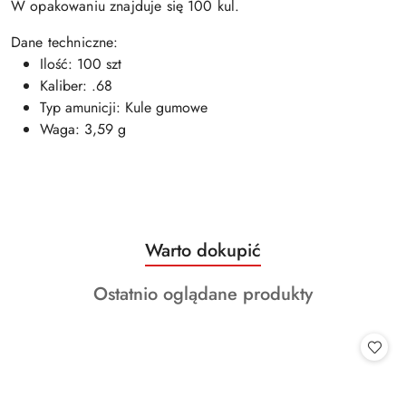
W opakowaniu znajduje się 100 kul.
Dane techniczne:
Ilość: 100 szt
Kaliber: .68
Typ amunicji: Kule gumowe
Waga: 3,59 g
Produkty
Warto dokupić
Pomiń karuzelę produktów
o
Produkty
Ostatnio oglądane produkty
statusie:
o
statusie: