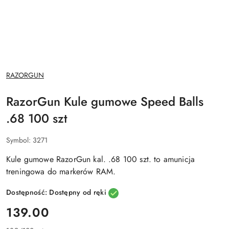
NAZWA
RAZORGUN
PRODUCENTA:
RazorGun Kule gumowe Speed Balls
.68 100 szt
Symbol:
3271
Kule gumowe RazorGun kal. .68 100 szt.
to amunicja
treningowa do markerów RAM.
Dostępność:
Dostępny od ręki
cena:
139.00