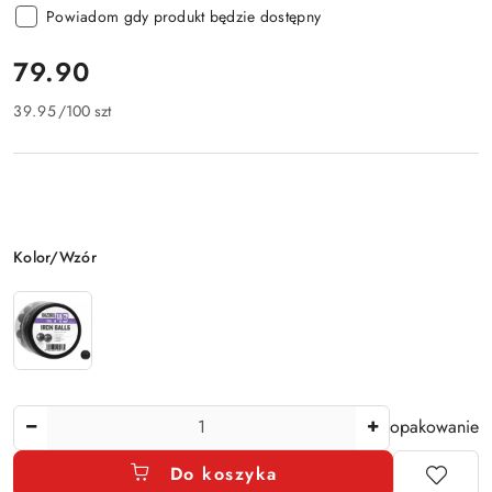
Powiadom gdy produkt będzie dostępny
cena:
79.90
39.95
/
100 szt
Wariant
Kolor/Wzór
Ilość
opakowanie
Do koszyka