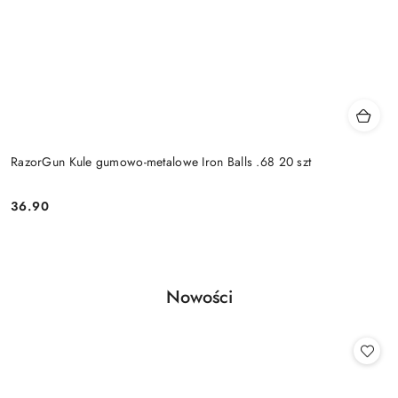
RazorGun Kule gumowo-metalowe Iron Balls .68 20 szt
36.90
Cena:
Produkty
Nowości
Pomiń karuzelę produktów
o
statusie: