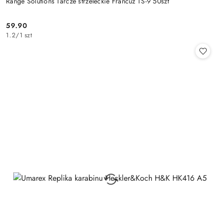
Range Solutions Tarcze strzeleckie Francuz TS-9 50szt
59.90
Cena:
1.2
/
1 szt