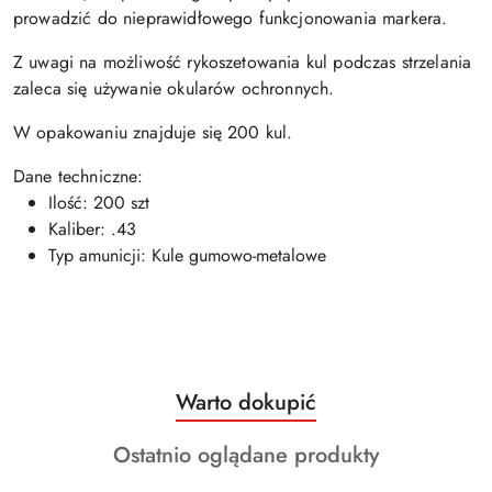
prowadzić do nieprawidłowego funkcjonowania markera.
Z uwagi na możliwość rykoszetowania kul podczas strzelania
zaleca się używanie okularów ochronnych.
W opakowaniu znajduje się 200 kul.
Dane techniczne:
Ilość: 200 szt
Kaliber: .43
Typ amunicji: Kule gumowo-metalowe
Produkty
Warto dokupić
Pomiń karuzelę produktów
o
Produkty
Ostatnio oglądane produkty
statusie:
o