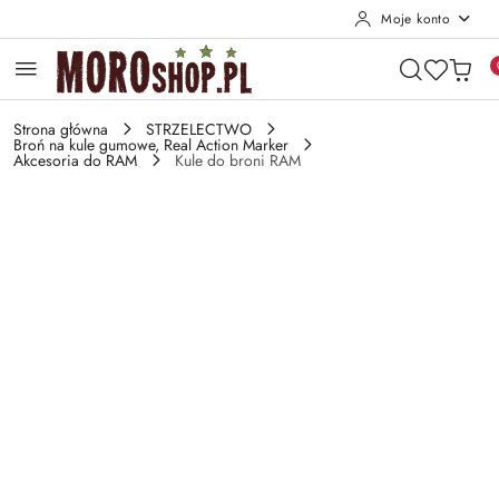
Moje konto
Przejdź do treści głównej
Przejdź do wyszukiwarki
Przejdź do moje konto
Przejdź do menu głównego
Przejdź do opisu produktu
Przejdź do stopki
Strona główna
STRZELECTWO
Broń na kule gumowe, Real Action Marker
Akcesoria do RAM
Kule do broni RAM