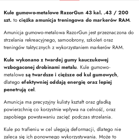
Kule gumowo-metalowe RazorGun 43 kal. .43 / 200
szt.
to
ciężka amunicja treningowa do markerów RAM
.
Amunicja gumowo-metalowa RazorGun jest przeznaczona do
strzelania rekreacyjnego, samoobrony, szkoleń oraz
treningów taktycznych z wykorzystaniem markerów RAM.
Kule wykonano z twardej gumy kauczukowej
wzbogaconej drobinami metalu
. Kule gumowo-
metalowe
są twardsze i cięższe od kul gumowych
,
dlatego
efektywniej oddają energię oraz lepiej
penetrują cel
.
Amunicja ma precyzyjny kulisty kształt oraz gładką
powierzchnię co korzystnie wpływa na celność, oraz
zapobiega powstawaniu zacięć podczas strzelania.
Kule po trafieniu w cel ulegają deformacji, dlatego nie
zaleca się ich ponownego wykorzystywania. Może to