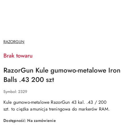
NAZWA
RAZORGUN
PRODUCENTA:
Brak towaru
RazorGun Kule gumowo-metalowe Iron
Balls .43 200 szt
Symbol:
2329
Kule gumowo-metalowe RazorGun 43 kal. .43 / 200
szt.
to
ciężka amunicja treningowa do markerów RAM
.
Dostępność:
Na zamówienie