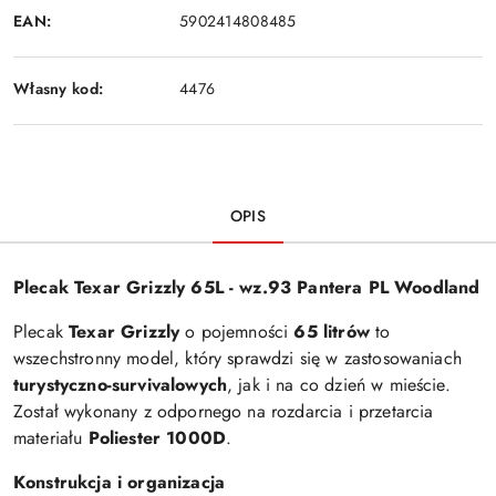
EAN:
5902414808485
Własny kod:
4476
OPIS
Plecak Texar Grizzly 65L - wz.93 Pantera PL Woodland
Plecak
Texar Grizzly
o pojemności
65 litrów
to
wszechstronny model, który sprawdzi się w zastosowaniach
turystyczno-survivalowych
, jak i na co dzień w mieście.
Został wykonany z odpornego na rozdarcia i przetarcia
materiału
Poliester 1000D
.
Konstrukcja i organizacja