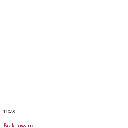
NAZWA
TEXAR
PRODUCENTA:
Brak towaru