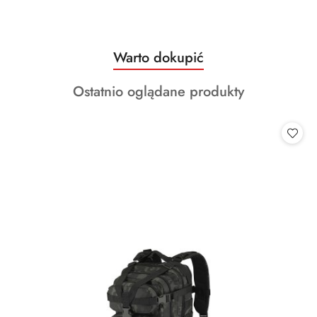
Produkty
Warto dokupić
Pomiń karuzelę produktów
o
Produkty
Ostatnio oglądane produkty
statusie:
o
statusie: