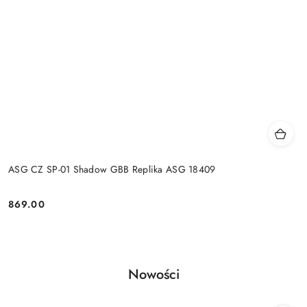
ASG CZ SP-01 Shadow GBB Replika ASG 18409
869.00
Cena:
Produkty
Nowości
Pomiń karuzelę produktów
o