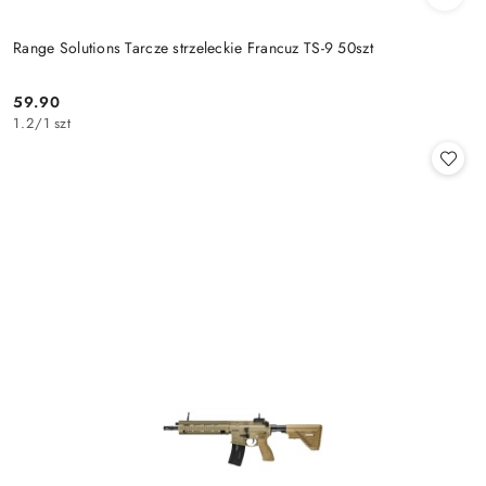
Range Solutions Tarcze strzeleckie Francuz TS-9 50szt
59.90
Cena:
1.2
/
1 szt