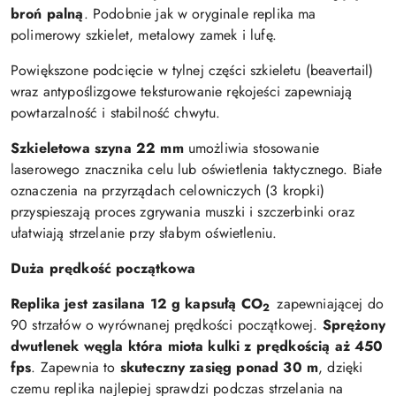
broń palną
. Podobnie jak w oryginale replika ma
polimerowy szkielet, metalowy zamek i lufę.
Powiększone podcięcie w tylnej części szkieletu (beavertail)
wraz antypoślizgowe teksturowanie rękojeści zapewniają
powtarzalność i stabilność chwytu.
Szkieletowa szyna 22 mm
umożliwia stosowanie
laserowego znacznika celu lub oświetlenia taktycznego. Białe
oznaczenia na przyrządach celowniczych (3 kropki)
przyspieszają proces zgrywania muszki i szczerbinki oraz
ułatwiają strzelanie przy słabym oświetleniu.
Duża prędkość początkowa
Replika jest zasilana 12 g kapsułą CO
zapewniającej do
2
90 strzałów o wyrównanej prędkości początkowej.
Sprężony
dwutlenek węgla która miota kulki z prędkością aż 450
fps
. Zapewnia to
skuteczny zasięg ponad 30 m
, dzięki
czemu replika najlepiej sprawdzi podczas strzelania na