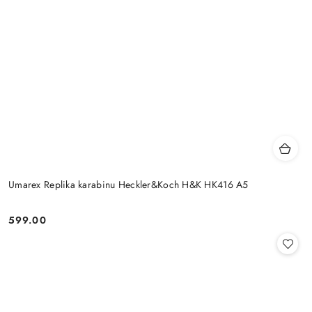
Umarex Replika karabinu Heckler&Koch H&K HK416 A5
599.00
Cena: