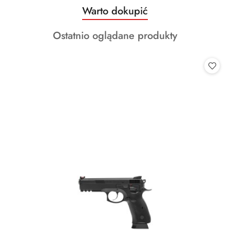
Produkty
Warto dokupić
Pomiń karuzelę produktów
o
Produkty
Ostatnio oglądane produkty
statusie:
o
statusie: