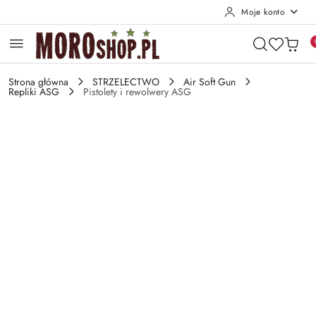
Moje konto
Przejdź do treści głównej
Przejdź do wyszukiwarki
Przejdź do moje konto
Przejdź do menu głównego
Przejdź do opisu produktu
Przejdź do stopki
Strona główna
STRZELECTWO
Air Soft Gun
Repliki ASG
Pistolety i rewolwery ASG