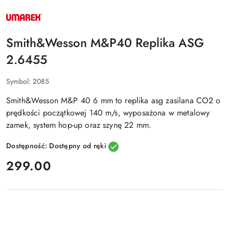
NAZWA
PRODUCENTA:
UMAREX
Smith&Wesson M&P40 Replika ASG
2.6455
Symbol:
2085
Smith&Wesson M&P 40 6 mm to replika asg zasilana CO2 o
prędkości początkowej 140 m/s, wyposażona w metalowy
zamek, system hop-up oraz szynę 22 mm.
Dostępność:
Dostępny od ręki
cena:
299.00