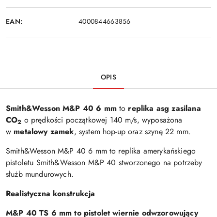
EAN:
4000844663856
OPIS
Smith&Wesson M&P 40 6 mm
to
replika asg zasilana
CO
o prędkości początkowej 140 m/s, wyposażona
2
w
metalowy zamek
, system hop-up oraz szynę 22 mm.
Smith&Wesson M&P 40 6 mm to replika amerykańskiego
pistoletu Smith&Wesson M&P 40 stworzonego na potrzeby
służb mundurowych.
Realistyczna konstrukcja
M&P 40 TS 6 mm to pistolet wiernie odwzorowujący