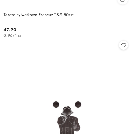
Tarcze sylwetkowe Francuz TS-9 50szt
47.90
Cena:
0.96
/
1 szt