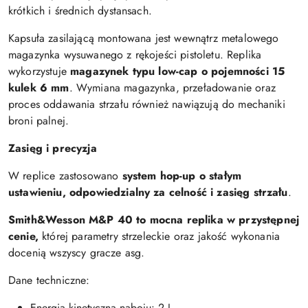
krótkich i średnich dystansach.
Kapsuła zasilającą montowana jest wewnątrz metalowego
magazynka wysuwanego z rękojeści pistoletu. Replika
wykorzystuje
magazynek typu low-cap o pojemności 15
kulek 6 mm
. Wymiana magazynka, przeładowanie oraz
proces oddawania strzału również nawiązują do mechaniki
broni palnej.
Zasięg i precyzja
W replice zastosowano
system hop-up o stałym
ustawieniu, odpowiedzialny za celność i zasięg strzału
.
Smith&Wesson M&P 40 to mocna replika w przystępnej
cenie,
której parametry strzeleckie oraz jakość wykonania
docenią wszyscy gracze asg.
Dane techniczne:
Energia kinetyczna naboju: 2 J