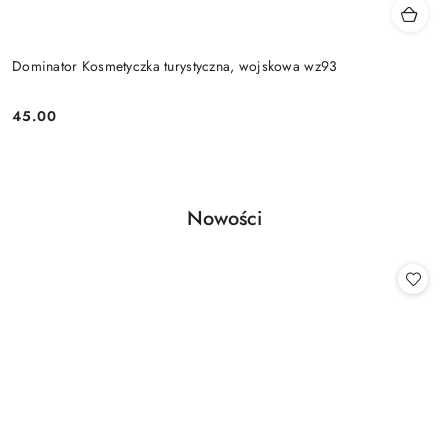
Dominator Kosmetyczka turystyczna, wojskowa wz93
45.00
Cena:
Produkty
Nowości
Pomiń karuzelę produktów
o
statusie: