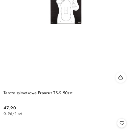
Tarcze sylwetkowe Francuz TS-9 50szt
47.90
Cena:
0.96
/
1 szt