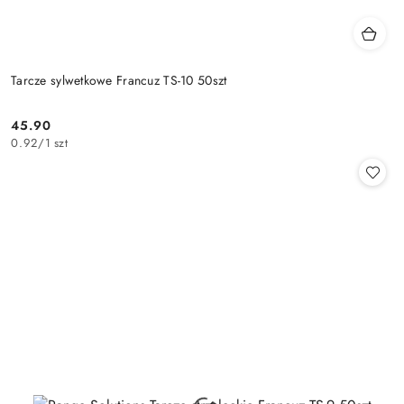
Tarcze sylwetkowe Francuz TS-10 50szt
45.90
Cena:
0.92
/
1 szt