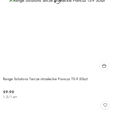
Range Solutions Tarcze strzeleckie Francuz TS-9 50szt
59.90
Cena:
1.2
/
1 szt