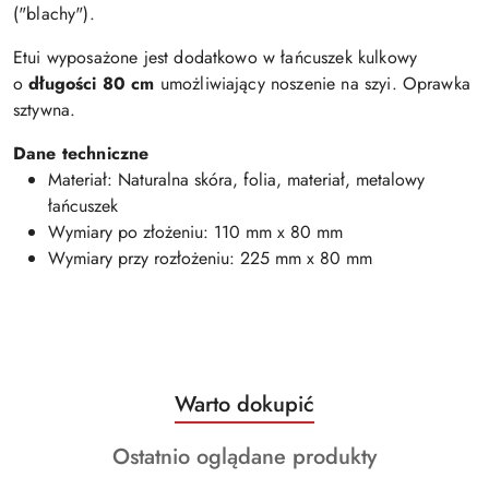
("blachy").
Etui wyposażone jest dodatkowo w łańcuszek kulkowy
o
długości 80 cm
umożliwiający noszenie na szyi. Oprawka
sztywna.
Dane techniczne
Materiał: Naturalna skóra, folia, materiał, metalowy
łańcuszek
Wymiary po złożeniu: 110 mm x 80 mm
Wymiary przy rozłożeniu: 225 mm x 80 mm
Produkty
Warto dokupić
Pomiń karuzelę produktów
o
Produkty
Ostatnio oglądane produkty
statusie:
o