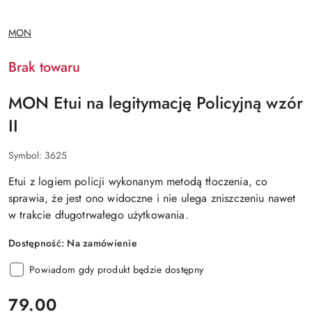
NAZWA
MON
PRODUCENTA:
Brak towaru
MON Etui na legitymację Policyjną wzór
II
Symbol:
3625
Etui z logiem policji wykonanym metodą tłoczenia, co
sprawia, że jest ono widoczne i nie ulega zniszczeniu nawet
w trakcie długotrwałego użytkowania.
Dostępność:
Na zamówienie
Powiadom gdy produkt będzie dostępny
cena:
79.00