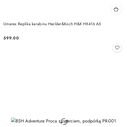
Umarex Replika karabinu Heckler&Koch H&K HK416 A5
599.00
Cena: